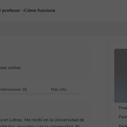
r profesor
Cómo funciona
ases online
Valoraciones (5)
Más info
Prue
Pack
itutos, escuelas y en la universidad. 📖
Pack