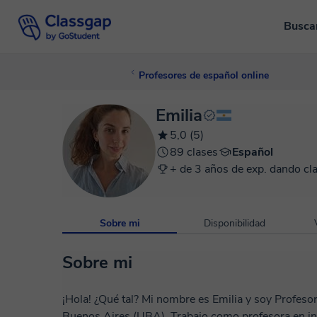
Busca
Profesores de español online
Emilia
5,0 (5)
89 clases
Español
+ de 3 años de exp. dando cl
Sobre mi
Disponibilidad
Sobre mi
¡Hola! ¿Qué tal? Mi nombre es Emilia y soy Profesora en Letras. Me recibí en la Universidad de
Buenos Aires (UBA). Trabajo como profesora en inst