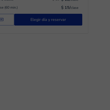
$ 15/
ase (60 min.)
clase
Elegir día y reservar