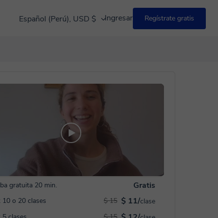
Ingresar
Español (Perú), USD $
Regístrate gratis
Gratis
ba gratuita 20 min.
$ 11/
 10 o 20 clases
$ 15
clase
$ 12/
 5 clases
$ 15
clase