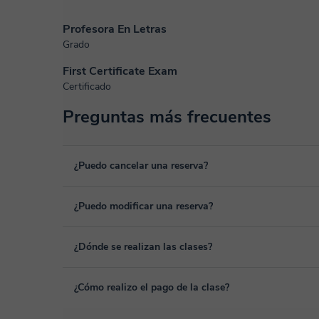
Profesora En Letras
Grado
First Certificate Exam
Certificado
Preguntas más frecuentes
¿Puedo cancelar una reserva?
Sí, puedes cancelar una reserva hasta un máximo de 8 hora
¿Puedo modificar una reserva?
cancelación. Estudiaremos cada caso de forma personal pa
Sí, siempre puede surgir algún imprevisto, por lo que podr
¿Dónde se realizan las clases?
desde tu área personal, dentro de "Clases programadas", 
Las clases se realizan en el aula virtual de Classgap, des
¿Cómo realizo el pago de la clase?
funcionalidades específicas para ello, como el vídeo-chat, la
En el siguiente enlace puedes ver una demo del aula y con