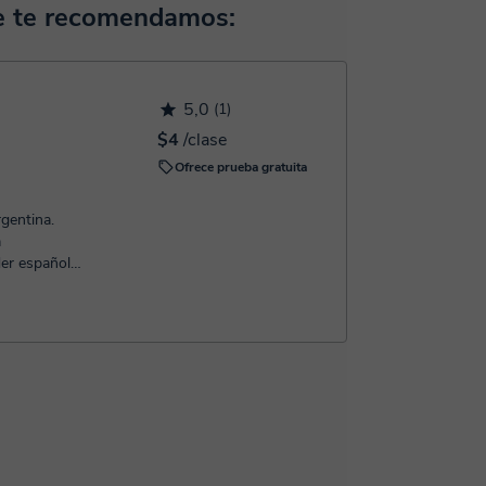
horas, podrás realizar el pago mediante nuestro
ue te recomendamos:
 confirmación de la reserva.
5,0
(1)
$4
/clase
Ofrece prueba gratuita
gentina.
a
er español
e gus...