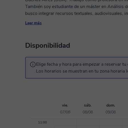
También soy estudiante de un máster en Análisis del Discurso. 🤓 Mis 
busco integrar recursos textuales, audiovisuales, 
interactuar y aprender el idioma. 💫 ¿Qué esperas para empezar? Te invito a una clase de prueba
Leer más
para poder conocernos. 🫂
Disponibilidad
Elige fecha y hora para empezar a reservar tu 
Los horarios se muestran en tu zona horaria l
vie.
sáb.
dom.
07/08
08/08
09/08
11:00