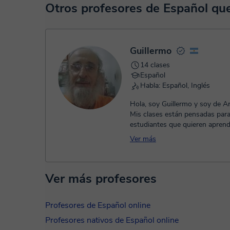
En el momento en que selecciones una clase o un pack de 
Otros profesores de Español q
TPV virtual. Tienes dos opciones para efectuar el pago:
- Tarjeta de crédito.
- Paypal.
Una vez realices el pago de la clase, recibirás un e-mail de
Guillermo
14 clases
Español
Habla: Español, Inglés
Hola, soy Guillermo y soy de Ar
Mis clases están pensadas par
estudiantes que quieren aprend
de manera tranquila y natural. M
Ver más
Ver más profesores
Profesores de Español online
Profesores nativos de Español online