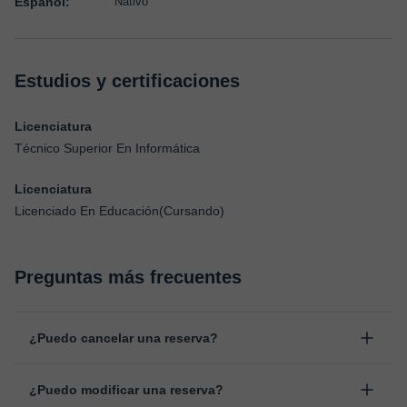
Español:
Nativo
Estudios y certificaciones
Licenciatura
Técnico Superior En Informática
Licenciatura
Licenciado En Educación(Cursando)
Preguntas más frecuentes
¿Puedo cancelar una reserva?
Sí, puedes cancelar una reserva hasta un máximo de 8 horas
¿Puedo modificar una reserva?
antes de la clase, indicando el motivo de cancelación.