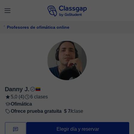
Profesores de ofimática online
Danny J.
5,0 (4)
6 clases
Ofimática
Ofrece prueba gratuita
$ 7/
clase
Elegir día y reservar