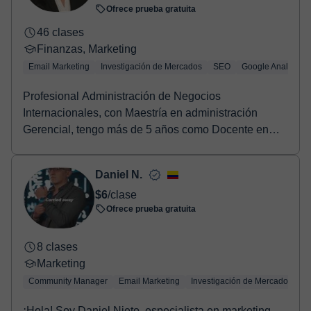
Ofrece prueba gratuita
46 clases
Finanzas, Marketing
Email Marketing
Investigación de Mercados
SEO
Google Analytics
Profesional Administración de Negocios
Internacionales, con Maestría en administración
Gerencial, tengo más de 5 años como Docente en
formación de are...
Daniel N.
$6
/clase
Ofrece prueba gratuita
8 clases
Marketing
Community Manager
Email Marketing
Investigación de Mercados
S
¡Hola! Soy Daniel Nieto, especialista en marketing