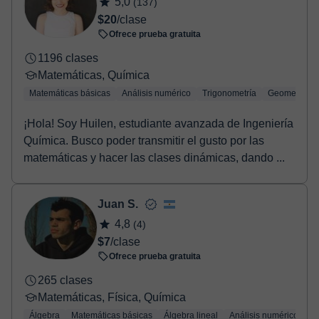
5,0
(137)
confirmación de la reserva.
$20
/clase
Ofrece prueba gratuita
1196 clases
Matemáticas, Química
Matemáticas básicas
Análisis numérico
Trigonometría
Geometría
¡Hola! Soy Huilen, estudiante avanzada de Ingeniería
Química. Busco poder transmitir el gusto por las
matemáticas y hacer las clases dinámicas, dando ...
Juan S.
4,8
(4)
$7
/clase
Ofrece prueba gratuita
265 clases
Matemáticas, Física, Química
Álgebra
Matemáticas básicas
Álgebra lineal
Análisis numérico
Tr