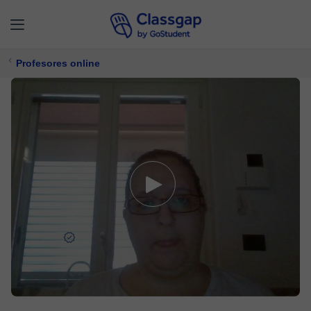
Profesores online
Carmen
4,9 (796)
1713 clases
Matemáticas,
Química
Ofrece prueba gratuita
$ 26/
clase