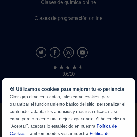
Clases de química online
Clases de programación online
9,6/10
1,339,284
opiniones
de
🍪 Utilizamos cookies para mejorar tu experiencia
alumnos
Classgap almacena datos, tales como cookies, para
garantizar el funcionamiento básico del sitio, personalizar el
contenido, adaptar los anuncios y medir su eficacia, así
como para ofrecerte una mejor experiencia. Al hacer clic en
“Aceptar”, aceptas lo establecido en nuestra
Política de
Cookies
. También puedes visitar nuestra
Política de