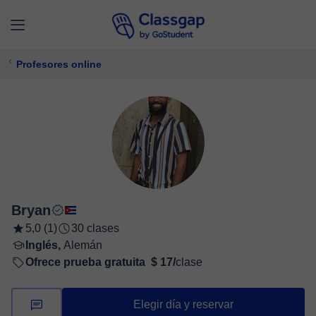
Profesores online
Bryan
5,0 (1)
30 clases
Inglés,
Alemán
Ofrece prueba gratuita
$ 17/
clase
Elegir día y reservar