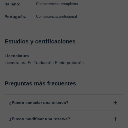
Italiano:
Competencias completas
Portugués:
Competencia profesional
Estudios y certificaciones
Licenciatura
Licenciatura En Traducción E Interpretación
Preguntas más frecuentes
¿Puedo cancelar una reserva?
Sí, puedes cancelar una reserva hasta un máximo de 8 horas
¿Puedo modificar una reserva?
antes de la clase, indicando el motivo de cancelación.
Estudiaremos cada caso de forma personal para proceder a la