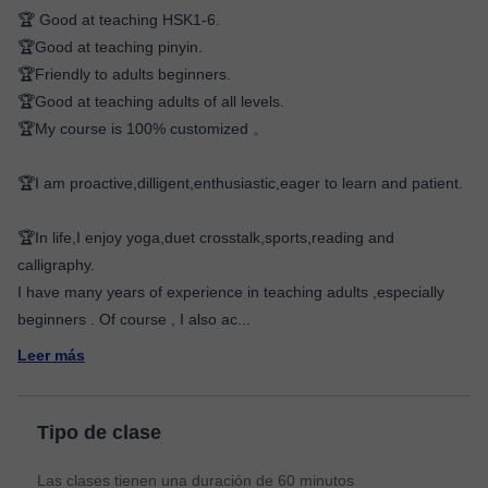
🏆 Good at teaching HSK1-6.
🏆Good at teaching pinyin.
🏆Friendly to adults beginners.
🏆Good at teaching adults of all levels.
🏆My course is 100% customized 。
🏆I am proactive,dilligent,enthusiastic,eager to learn and patient.
🏆In life,I enjoy yoga,duet crosstalk,sports,reading and
calligraphy.
I have many years of experience in teaching adults ,especially
beginners . Of course , I also ac
...
Leer más
Tipo de clase
Las clases tienen una duración de 60 minutos