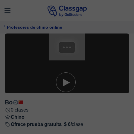
Profesores de chino online
Bo
0 clases
Chino
Ofrece prueba gratuita
$ 6/
clase