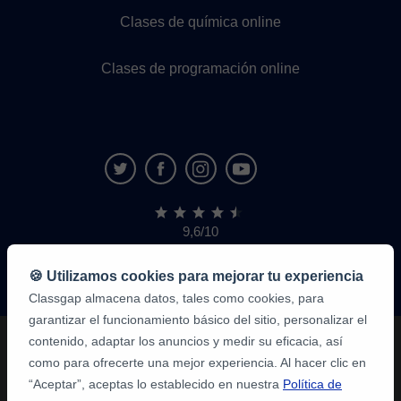
Clases de química online
Clases de programación online
9,6/10
1,339,284
opiniones
de
🍪 Utilizamos cookies para mejorar tu experiencia
alumnos
Classgap almacena datos, tales como cookies, para
garantizar el funcionamiento básico del sitio, personalizar el
contenido, adaptar los anuncios y medir su eficacia, así
como para ofrecerte una mejor experiencia. Al hacer clic en
“Aceptar”, aceptas lo establecido en nuestra
Política de