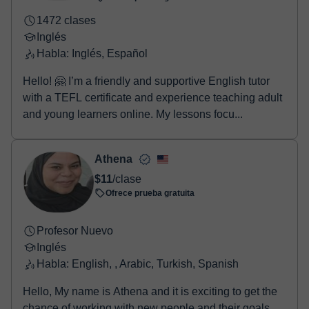
1472 clases
Inglés
Habla: Inglés, Español
Hello! 🤗 I’m a friendly and supportive English tutor
with a TEFL certificate and experience teaching adult
and young learners online. My lessons focu...
Athena
$11
/clase
Ofrece prueba gratuita
Profesor Nuevo
Inglés
Habla: English, , Arabic, Turkish, Spanish
Hello, My name is Athena and it is exciting to get the
chance of working with new people and their goals.