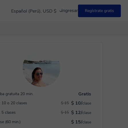
Ingresar
Español (Perú), USD $
Regístrate gratis
Gratis
ba gratuita 20 min.
$ 10/
 10 o 20 clases
$ 15
clase
$ 12/
 5 clases
$ 15
clase
$ 15/
ase (60 min.)
clase