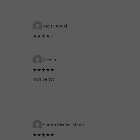
Negar Abdol
★★★★
★
Richard
★★★★★
molt be tot
Aurora Maribel Monti
★★★★★