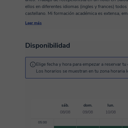
ellos en diferentes idiomas (ingles y frances) todos 
castellano. Mi formación académica es extensa, em
EGB, y después estudiar BUP y COU (que antiguo suen
Leer más
Empecé mi especialización en la escuela de Hostel
Administración Hotelera y un curso de grado super
turísticas. Por último hice en la Universidad de Ta
Disponibilidad
graduandome el 2002. He trabajado en varias empr
comercial. Tengo más de 20 años de experiencia en 
otras nacionalidades, sobre todo francesas y ingle
Elige fecha y hora para empezar a reservar tu 
escrita. Ahora te hablaré de mi parte personal, soy una chica muy positiva y alegre siempre
Los horarios se muestran en tu zona horaria l
estoy sonriendo (esto me dicen mis conocidos) me 
Me encanta ayudar soy una ONG con patas😃
sáb.
dom.
lun.
08/08
09/08
10/08
05:00