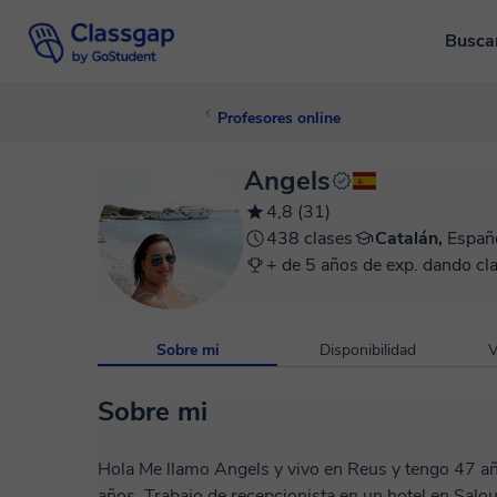
Busca
Profesores online
Angels
4,8 (31)
438 clases
Catalán,
Españ
+ de 5 años de exp. dando cl
Sobre mi
Disponibilidad
V
Sobre mi
Hola Me llamo Angels y vivo en Reus y tengo 47 años. Estoy casada y tengo 2 niños de 17 y 13
años. Trabajo de recepcionista en un hotel en Salou