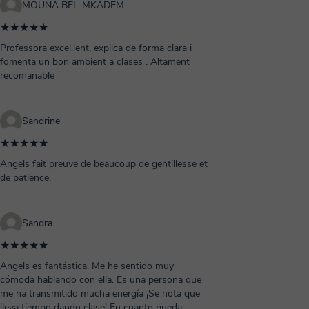
MOUNA BEL-MKADEM
★★★★★
Professora excel.lent, explica de forma clara i
fomenta un bon ambient a clases . Altament
recomanable
Sandrine
★★★★★
Angels fait preuve de beaucoup de gentillesse et
de patience.
Sandra
★★★★★
Angels es fantástica. Me he sentido muy
cómoda hablando con ella. Es una persona que
me ha transmitido mucha energía ¡Se nota que
lleva tiempo dando clase! En cuanto pueda