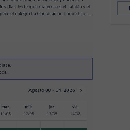
los días. Mi lengua materna es el catalán y el
pecé el colegio La Consolacion donde hice la
a todo esto, jiji) en el instituto Vilaseca.
ería y Turismo de Cambrils donde hice FP
ior en información y comerzialicació
rragona la diplomatura de Turismo,
esas como recepcionista, administrativa y
el sector. Siempre he tratado con clientes de
ses por lo que domino la lengua hablada y
clase.
ocal.
gusta mucho el contacto con las personas ...
Agosto 08 - 14, 2026
mar.
mié.
jue.
vie.
11/08
12/08
13/08
14/08