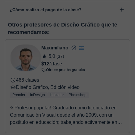
Las clases se realizan en el aula virtual de Classgap,
“Cambiar fecha”.
¿Cómo realizo el pago de la clase?
desarrollada para el ámbito formativo con muchas
funcionalidades específicas para ello, como el vídeo-chat, la
En el momento en que selecciones una clase o un pack de
pizarra virtual o el editor de textos a tiempo real. En el siguiente
Otros profesores de Diseño Gráfico que te
horas, podrás realizar el pago mediante nuestro TPV virtual.
enlace puedes ver una demo del aula y conocerla:
Ver aula
recomendamos:
Tienes dos opciones para efectuar el pago:
virtual
- Tarjeta de crédito.
- Paypal.
Maximiliano
Una vez realices el pago de la clase, recibirás un e-mail de
5,0
(37)
confirmación de la reserva.
$12
/clase
Ofrece prueba gratuita
466 clases
Diseño Gráfico, Edición video
Premier
InDesign
Ilustrator
Photoshop
⭐ Profesor popular! Graduado como licenciado en
Comunicación Visual desde el año 2009, con un
postítulo en educación; trabajando activamente en
compañ...