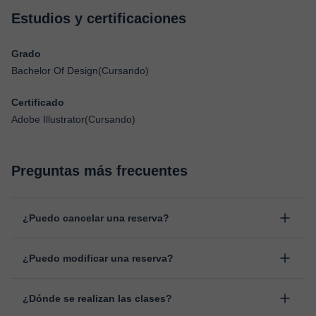
Estudios y certificaciones
Grado
Bachelor Of Design(Cursando)
Certificado
Adobe Illustrator(Cursando)
Preguntas más frecuentes
¿Puedo cancelar una reserva?
Sí, puedes cancelar una reserva hasta un máximo de 8 horas
¿Puedo modificar una reserva?
antes de la clase, indicando el motivo de cancelación.
Estudiaremos cada caso de forma personal para proceder a la
Sí, siempre puede surgir algún imprevisto, por lo que podrás
devolución del importe.
¿Dónde se realizan las clases?
cambiar la hora o el día de clase. Puedes hacerlo desde tu área
personal, dentro de "Clases programadas", en la opción