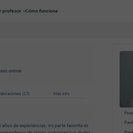
r profesor
Cómo funciona
ases online
aloraciones (17)
Más info
Prue
Pack
años de experiencias, mi parte favorita es
compañeros de clases a resolver sus dudas,
Pack