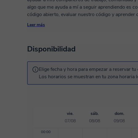
algo que me ayuda a mí a seguir aprendiendo es c
código abierto, evaluar nuestro código y aprender d
diferencia de muchos desarrolladores. Estaré muy contento de poder ayudarte con tus proyectos
Leer más
o dudas sobre programación. ¡Te espero!
Disponibilidad
Elige fecha y hora para empezar a reservar tu 
Los horarios se muestran en tu zona horaria l
vie.
sáb.
dom.
07/08
08/08
09/08
00:00