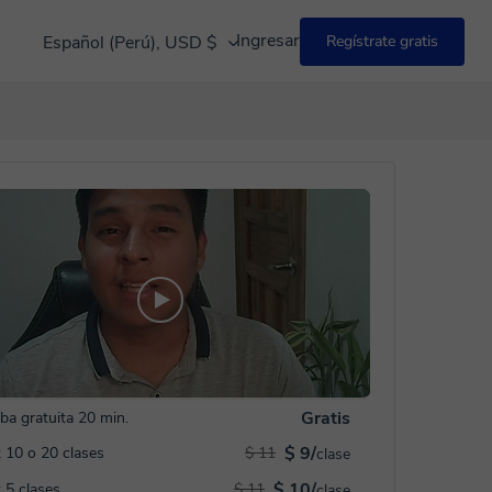
Ingresar
Español (Perú), USD $
Regístrate gratis
Gratis
ba gratuita 20 min.
$ 9/
 10 o 20 clases
$ 11
clase
$ 10/
 5 clases
$ 11
clase