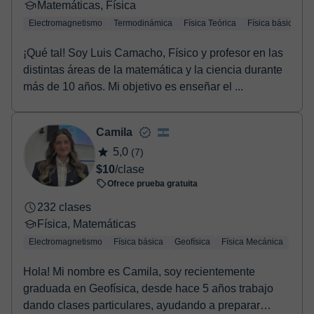
Matemáticas, Física
Electromagnetismo
Termodinámica
Física Teórica
Física básica
M
¡Qué tal! Soy Luis Camacho, Físico y profesor en las
distintas áreas de la matemática y la ciencia durante
más de 10 años. Mi objetivo es enseñar el ...
Camila
5,0
(7)
$10
/clase
Ofrece prueba gratuita
232 clases
Física, Matemáticas
Electromagnetismo
Física básica
Geofísica
Física Mecánica
Hola! Mi nombre es Camila, soy recientemente
graduada en Geofísica, desde hace 5 años trabajo
dando clases particulares, ayudando a preparar