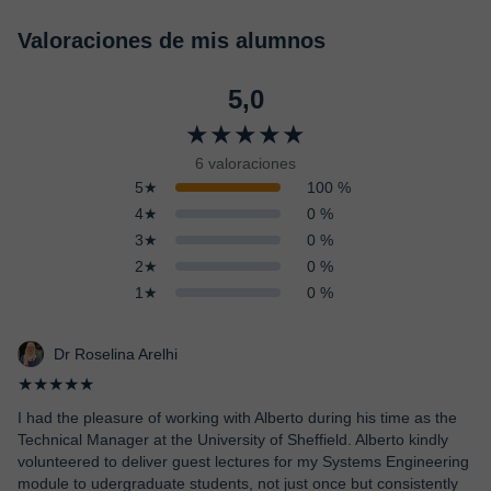
Valoraciones de mis alumnos
5,0
★★★★★
6 valoraciones
5★
100 %
4★
0 %
3★
0 %
2★
0 %
1★
0 %
Dr Roselina Arelhi
★★★★★
I had the pleasure of working with Alberto during his time as the
Technical Manager at the University of Sheffield. Alberto kindly
volunteered to deliver guest lectures for my Systems Engineering
module to udergraduate students, not just once but consistently