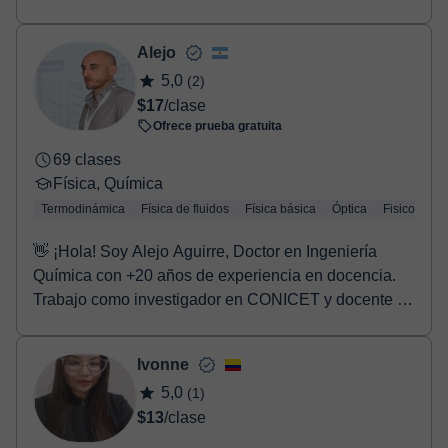
exámenes,...
Alejo
5,0
(2)
$17
/clase
Ofrece prueba gratuita
69 clases
Física, Química
Termodinámica
Física de fluidos
Física básica
Óptica
Fisicoquími
👋 ¡Hola! Soy Alejo Aguirre, Doctor en Ingeniería
Química con +20 años de experiencia en docencia.
Trabajo como investigador en CONICET y docente en
U...
Ivonne
5,0
(1)
$13
/clase