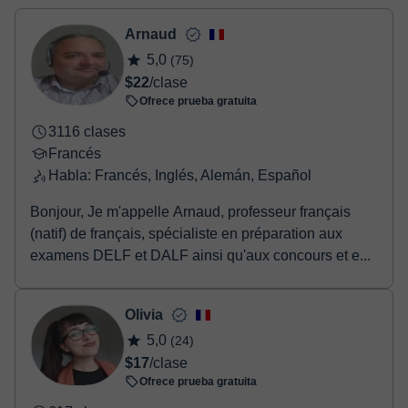
- Tarjeta de crédito.
- Paypal.
Arnaud
Una vez realices el pago de la clase, recibirás un e-mail de
5,0
(75)
confirmación de la reserva.
$22
/clase
Ofrece prueba gratuita
3116 clases
Francés
Habla: Francés, Inglés, Alemán, Español
Bonjour, Je m'appelle Arnaud, professeur français
(natif) de français, spécialiste en préparation aux
examens DELF et DALF ainsi qu'aux concours et e...
Olivia
5,0
(24)
$17
/clase
Ofrece prueba gratuita