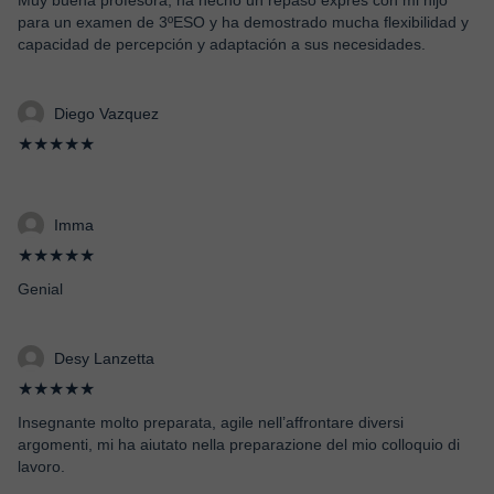
Muy buena profesora, ha hecho un repaso exprés con mi hijo
para un examen de 3ºESO y ha demostrado mucha flexibilidad y
capacidad de percepción y adaptación a sus necesidades.
Diego Vazquez
★★★★★
Imma
★★★★★
Genial
Desy Lanzetta
★★★★★
Insegnante molto preparata, agile nell’affrontare diversi
argomenti, mi ha aiutato nella preparazione del mio colloquio di
lavoro.