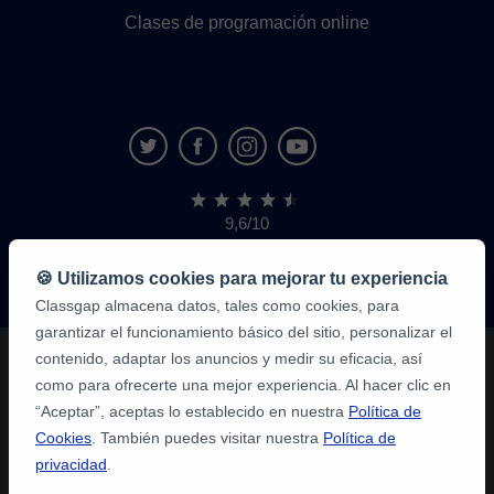
Clases de programación online
9,6/10
1,339,284
opiniones
de
🍪 Utilizamos cookies para mejorar tu experiencia
alumnos
Classgap almacena datos, tales como cookies, para
garantizar el funcionamiento básico del sitio, personalizar el
contenido, adaptar los anuncios y medir su eficacia, así
como para ofrecerte una mejor experiencia. Al hacer clic en
“Aceptar”, aceptas lo establecido en nuestra
Política de
Cookies
. También puedes visitar nuestra
Política de
privacidad
.