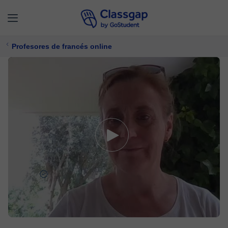
Profesores de francés online
Agnès
5,0 (582)
4221 clases
Francés
Ofrece prueba gratuita
$ 17/
clase