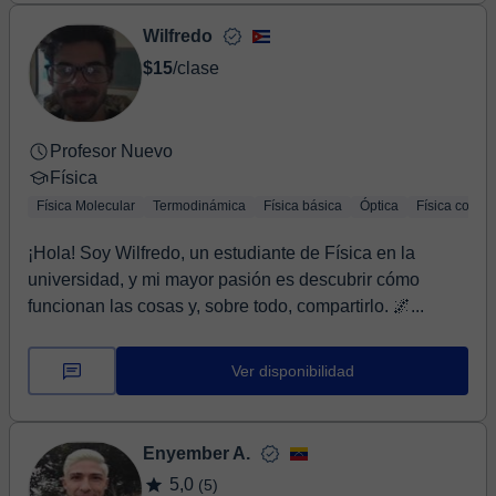
Wilfredo
$15
/clase
Profesor Nuevo
Física
Física Molecular
Termodinámica
Física básica
Óptica
Física compu
¡Hola! Soy Wilfredo, un estudiante de Física en la
universidad, y mi mayor pasión es descubrir cómo
funcionan las cosas y, sobre todo, compartirlo. 🌌...
Ver disponibilidad
Enyember A.
5,0
(5)