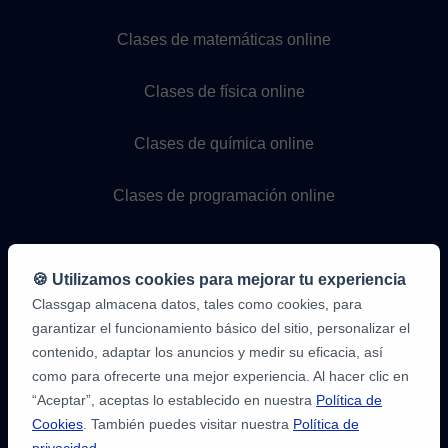
Clases de matemáticas online
Clases de física online
Clases de química online
Clases de programación online
🍪 Utilizamos cookies para mejorar tu experiencia
Classgap almacena datos, tales como cookies, para
garantizar el funcionamiento básico del sitio, personalizar el
contenido, adaptar los anuncios y medir su eficacia, así
como para ofrecerte una mejor experiencia. Al hacer clic en
9,6/10
1,339,284
“Aceptar”, aceptas lo establecido en nuestra
Política de
opiniones
de
Cookies
. También puedes visitar nuestra
Política de
alumnos