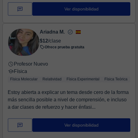
Ver disponibilidad
Ariadna M.
$12
/clase
Ofrece prueba gratuita
Profesor Nuevo
Física
Física Molecular
Relatividad
Física Experimental
Física Teórica
Fís
Estoy abierta a explicar un tema desde cero de la forma
más sencilla posible a nivel de comprensión, e incluso
a dar clases de refuerzo y hacer énfasi...
Ver disponibilidad