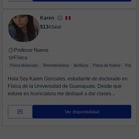
Karen
$13
/clase
Profesor Nuevo
Física
Física Molecular
Termodinámica
Biofísica
Física de fluidos
Física b
Hola Soy Karen Gonzales, estudiante de doctorado en
Física de la Universidad de Guanajuato. Desde que
estuve en licenciatura me dediqué a dar clases...
Ver disponibilidad