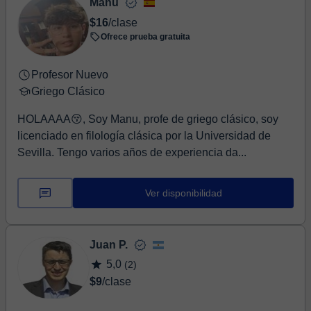
Manu
$16
/clase
Ofrece prueba gratuita
Profesor Nuevo
Griego Clásico
HOLAAAA😚, Soy Manu, profe de griego clásico, soy
licenciado en filología clásica por la Universidad de
Sevilla. Tengo varios años de experiencia da...
Ver disponibilidad
Juan P.
5,0
(2)
$9
/clase