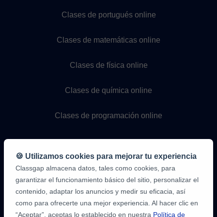
Clases de portugués online
Clases de matemáticas online
Clases de física online
Clases de química online
Clases de programación online
🍪 Utilizamos cookies para mejorar tu experiencia
Classgap almacena datos, tales como cookies, para
garantizar el funcionamiento básico del sitio, personalizar el
contenido, adaptar los anuncios y medir su eficacia, así
como para ofrecerte una mejor experiencia. Al hacer clic en
9,6/10
1,339,284
“Aceptar”, aceptas lo establecido en nuestra
Política de