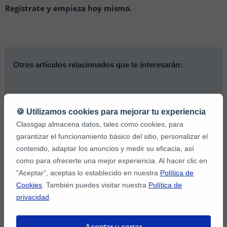
Regístrate y empieza hoy mismo.
Otros artículos relacionados que te interesarán:
La educación del futuro: clases online con profesores
particulares
🍪 Utilizamos cookies para mejorar tu experiencia
Classgap almacena datos, tales como cookies, para
Profesores particulares: ¿Cuánto cuesta una clase
garantizar el funcionamiento básico del sitio, personalizar el
online de inglés?
contenido, adaptar los anuncios y medir su eficacia, así
5 plataformas para encontrar un profesor particular
como para ofrecerte una mejor experiencia. Al hacer clic en
online
“Aceptar”, aceptas lo establecido en nuestra
Política de
Cookies
. También puedes visitar nuestra
Política de
Consejos para escoger a tu profesor a distancia
privacidad
.
Profesores particulares a domicilio vs Profesores
particulares online