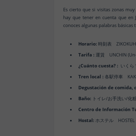
Es cierto que si visitas zonas mu
hay que tener en cuenta que en J
conoces algunas palabras básicas 
Horario:
時刻表 ZIKOKUHYOU
Tarifa :
運賃 UNCHIN (Un-c
¿Cuánto cuesta? :
いくら？ 
Tren local :
各駅停車 KAKUEKI
Degustación de comida, 
Baño:
トイレ/お手洗い/化粧室 TOI
Centro de Información Tu
Hostal:
ホステル HOSTEL (Ho