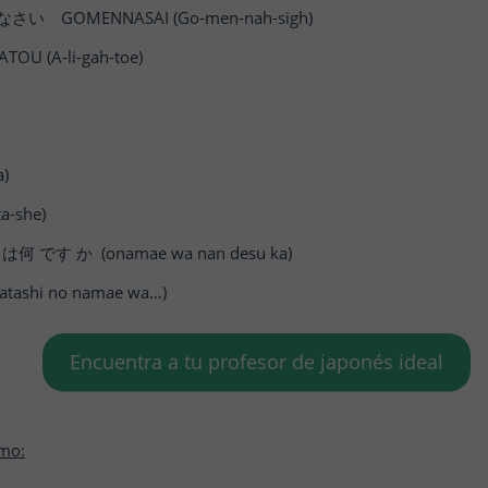
い GOMENNASAI (Go-men-nah-sigh)
 (A-li-gah-toe)
)
-she)
何 です か (onamae wa nan desu ka)
shi no namae wa…)
Encuentra a tu profesor de japonés ideal
smo: