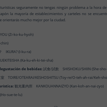
y turísticas seguramente no tengas ningún problema a la hora d
apón la mayoría de establecimientos y carteles no se encuentra
te orientarás mucho mejor por la ciudad.
 (Zi-ko-ku-hyoh)
hin)
IKURA? (I-ku-ra)
TEISHA (Ka-ku-eh-ki-tei-sha)
degustación de bebidas:
試食/試飲 SHISHOKU/SHIIN (She-sho-k
RE/OTEARAI/KESHOSHITSU (Toy-re/O-teh-ah-rai/Keh-show
rística:
観光案内所 KANKOUANNAIZYO (Kan-koh-an-nai-zyo)
-sue-te-lu)