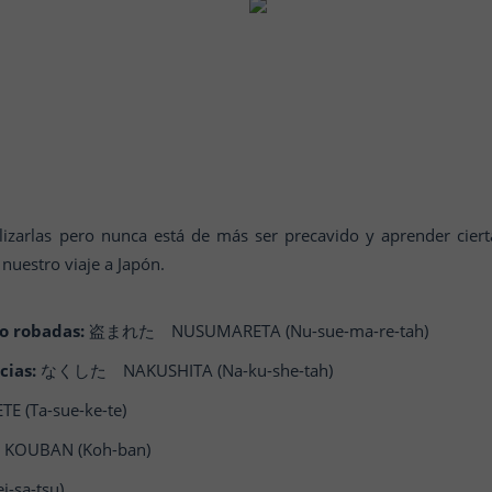
izarlas pero nunca está de más ser precavido y aprender cie
nuestro viaje a Japón.
do robadas:
盗まれた NUSUMARETA (Nu-sue-ma-re-tah)
cias:
なくした NAKUSHITA (Na-ku-she-tah)
(Ta-sue-ke-te)
OUBAN (Koh-ban)
-sa-tsu)