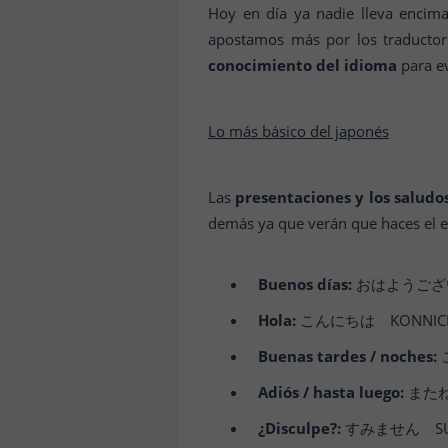
Hoy en día ya nadie lleva encima 
apostamos más por los traducto
conocimiento del idioma
para ev
Lo más básico del japonés
Las
presentaciones y los saludo
demás ya que verán que haces el e
Buenos días:
おはようございます 
Hola:
こんにちは KONNICHIWA
Buenas tardes / noches:
こ
Adiós / hasta luego:
またね 
¿Disculpe?:
すみません SUMI