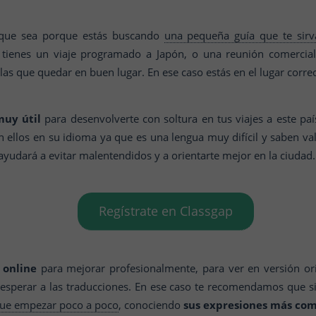
e que sea porque estás buscando
una pequeña guía que te sir
á tienes un viaje programado a Japón, o una reunión comercial
s que quedar en buen lugar. En ese caso estás en el lugar correc
muy útil
para desenvolverte con soltura en tus viajes a este paí
 ellos en su idioma ya que es una lengua muy difícil y saben val
ayudará a evitar malentendidos y a orientarte mejor en la ciudad
Regístrate en Classgap
 online
para mejorar profesionalmente, para ver en versión orig
esperar a las traducciones. En ese caso te recomendamos que si
que empezar poco a poco
, conociendo
sus expresiones más co