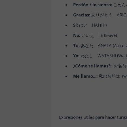
Perdón / lo siento:
ごめんなさ
Gracias:
ありがとう ARIGATOU
Sí:
はい HAI (Hi)
No:
いいえ IIE (E-aye)
Tú:
あなた ANATA (A-na-ta
Yo:
わたし WATASHI (Wa-ta
¿Cómo te llamas?:
お名前 は
Me llamo...:
私の名前は (wata
Expresiones útiles para hacer turi