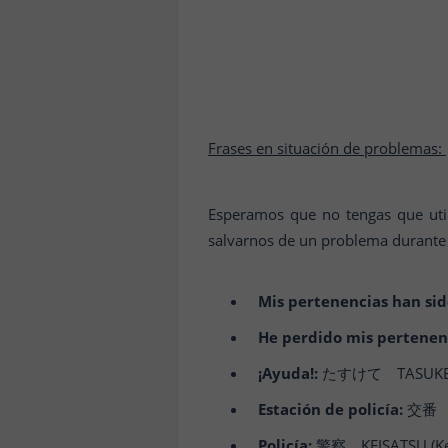
Frases en situación de problemas:
Esperamos que no tengas que util
salvarnos de un problema durante 
Mis pertenencias han si
He perdido mis pertenen
¡Ayuda!:
たすけて TASUKETE 
Estación de policía:
交番 K
Policía:
警察 KEISATSU (Kei