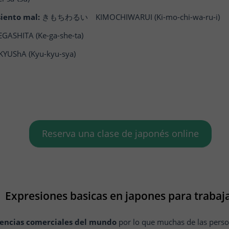
siento mal:
きもちわるい KIMOCHIWARUI (Ki-mo-chi-wa-ru-i)
HITA (Ke-ga-she-ta)
ShA (Kyu-kyu-sya)
Reserva una clase de japonés online
Expresiones basicas en japones para trabaj
tencias comerciales del mundo
por lo que muchas de las perso