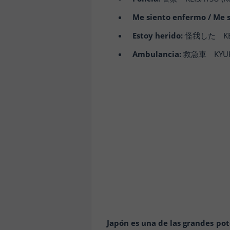
Me siento enfermo / Me 
Estoy herido:
怪我した KEGAS
Ambulancia:
救急車 KYUKYU
Japón es una de las grandes po