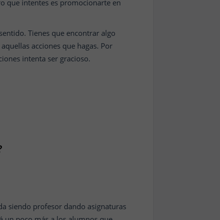
ero que intentes es promocionarte en
entido. Tienes que encontrar algo
s aquellas acciones que hagas. Por
iones intenta ser gracioso.
?
da siendo profesor dando asignaturas
rá un poco más a los alumnos que