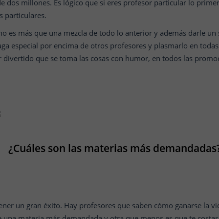
e dos millones. Es lógico que si eres profesor particular lo prim
s particulares.
o es más que una mezcla de todo lo anterior y además darle un s
haga especial por encima de otros profesores y plasmarlo en toda
r divertido que se toma las cosas con humor, en todos las promoc
¿Cuáles son las materias más demandadas
ener un gran éxito. Hay profesores que saben cómo ganarse la vi
tre una materia más demandada y otra que menos es que te costa