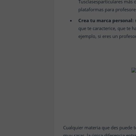
Tusclasesparticulares más d
plataformas para profesore
Crea tu marca personal:
n
que te caracterice, que te 
ejemplo, si eres un profeso
Cualquier materia que des puede t
muy raras, la única diferencia en