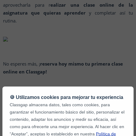
aprovecharla para r
ealizar una clase online de la
asignatura que quieras aprender
y completar así tu
rutina.
No esperes más, ¡
reserva hoy mismo tu primera clase
online en Classgap!
🍪 Utilizamos cookies para mejorar tu experiencia
Classgap almacena datos, tales como cookies, para
Otros artículos relacionados que te interesarán:
garantizar el funcionamiento básico del sitio, personalizar el
contenido, adaptar los anuncios y medir su eficacia, así
Las clases online: una actividad imprescindible para
como para ofrecerte una mejor experiencia. Al hacer clic en
completar tu rutina
“Aceptar”, aceptas lo establecido en nuestra
Política de