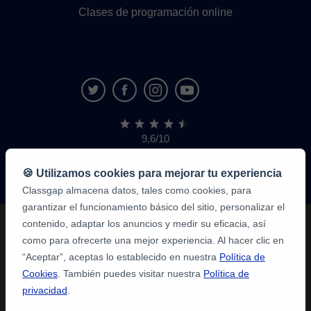
Clases de programación online
9,6/10
1.339.284
opiniones
de
🍪 Utilizamos cookies para mejorar tu experiencia
alumnos
Classgap almacena datos, tales como cookies, para
garantizar el funcionamiento básico del sitio, personalizar el
contenido, adaptar los anuncios y medir su eficacia, así
como para ofrecerte una mejor experiencia. Al hacer clic en
“Aceptar”, aceptas lo establecido en nuestra
Política de
Cookies
. También puedes visitar nuestra
Política de
privacidad
.