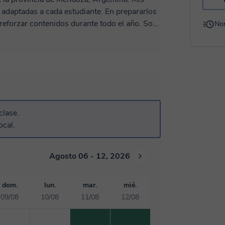
y adaptadas a cada estudiante. En prepararlos
n reforzar contenidos durante todo el año. Son
No
 Van dirigidas al nivel secundario y
clase.
ocal.
Agosto 06 - 12, 2026
dom.
lun.
mar.
mié.
09/08
10/08
11/08
12/08