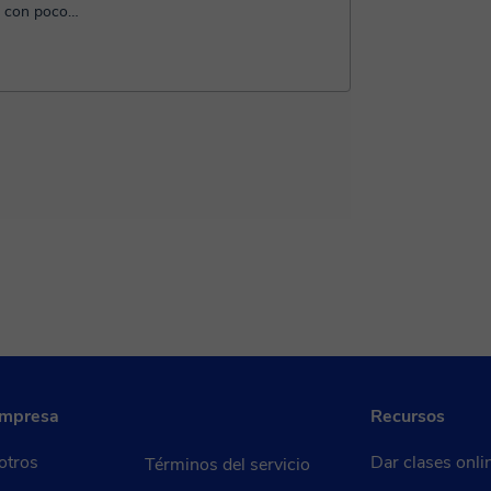
s con poco
..
empresa
Recursos
otros
Dar clases onli
Términos del servicio