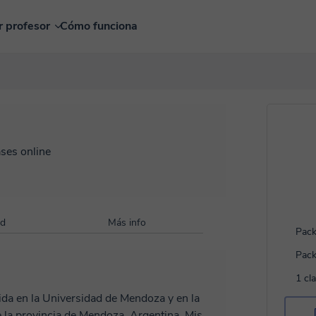
r profesor
Cómo funciona
ases online
ad
Más info
Pack
Pack
1 cl
ida en la Universidad de Mendoza y en la
 la provincia de Mendoza, Argentina. Mis