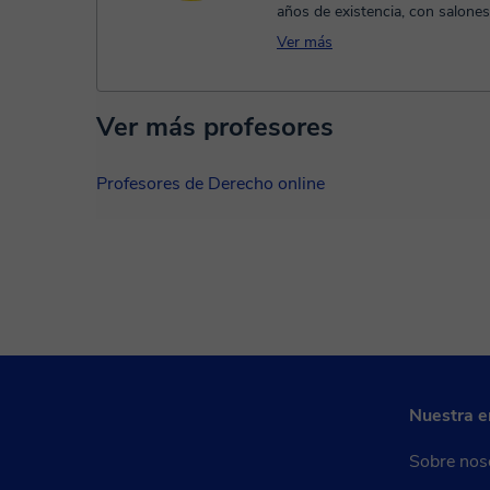
años de existencia, con salone
alumnado -2 a 6 por salón- don.
Ver más
Ver más profesores
Profesores de Derecho online
Nuestra 
Sobre nos