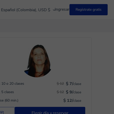
Ingresar
Español (Colombia), USD $
Regístrate gratis
$ 7/
 10 o 20 clases
$ 12
clase
$ 9/
 5 clases
$ 12
clase
$ 12/
ase (60 min.)
clase
Elegir día y reservar