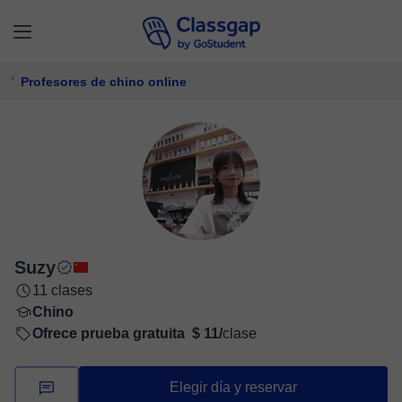
Profesores de chino online
Suzy
11 clases
Chino
Ofrece prueba gratuita
$ 11/
clase
Elegir día y reservar