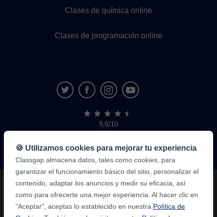
Clases de química online
Clases de programación online
9,6/10
1.339.284
opiniones
de
🍪 Utilizamos cookies para mejorar tu experiencia
alumnos
Classgap almacena datos, tales como cookies, para
garantizar el funcionamiento básico del sitio, personalizar el
contenido, adaptar los anuncios y medir su eficacia, así
como para ofrecerte una mejor experiencia. Al hacer clic en
“Aceptar”, aceptas lo establecido en nuestra
Política de