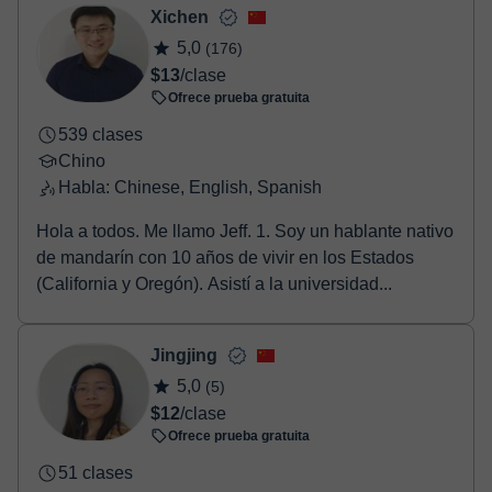
- Paypal.
Xichen
Una vez realices el pago de la clase, recibirás un e-mail de
5,0
(176)
confirmación de la reserva.
$13
/clase
Ofrece prueba gratuita
539 clases
Chino
Habla: Chinese, English, Spanish
Hola a todos. Me llamo Jeff. 1. Soy un hablante nativo
de mandarín con 10 años de vivir en los Estados
(California y Oregón). Asistí a la universidad...
Jingjing
5,0
(5)
$12
/clase
Ofrece prueba gratuita
51 clases