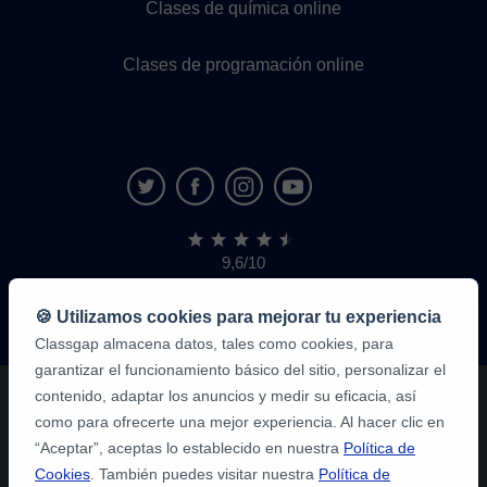
Clases de química online
Clases de programación online
9,6/10
1.339.284
opiniones
de
🍪 Utilizamos cookies para mejorar tu experiencia
alumnos
Classgap almacena datos, tales como cookies, para
garantizar el funcionamiento básico del sitio, personalizar el
contenido, adaptar los anuncios y medir su eficacia, así
como para ofrecerte una mejor experiencia. Al hacer clic en
“Aceptar”, aceptas lo establecido en nuestra
Política de
Cookies
. También puedes visitar nuestra
Política de