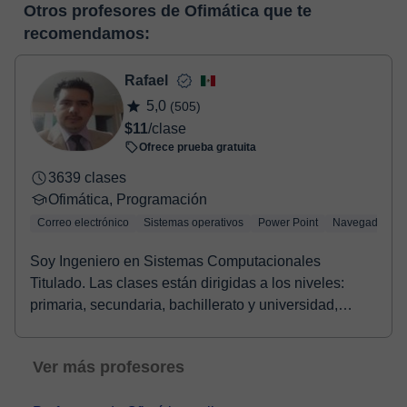
En el momento en que selecciones una clase o un pack de
pizarra virtual o el editor de textos a tiempo real. En el siguiente
Otros profesores de Ofimática que te
horas, podrás realizar el pago mediante nuestro TPV virtual.
enlace puedes ver una demo del aula y conocerla:
Ver aula
recomendamos:
Tienes dos opciones para efectuar el pago:
virtual
- Tarjeta de crédito.
- Paypal.
Rafael
Una vez realices el pago de la clase, recibirás un e-mail de
5,0
(505)
confirmación de la reserva.
$11
/clase
Ofrece prueba gratuita
3639 clases
Ofimática, Programación
Correo electrónico
Sistemas operativos
Power Point
Navegadores
Soy Ingeniero en Sistemas Computacionales
Titulado. Las clases están dirigidas a los niveles:
primaria, secundaria, bachillerato y universidad,
aunqu...
Ver más profesores