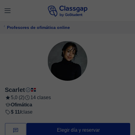
Profesores de ofimática online
Scarlet
5,0 (2)
14 clases
Ofimática
$ 11/
clase
Elegir día y reservar