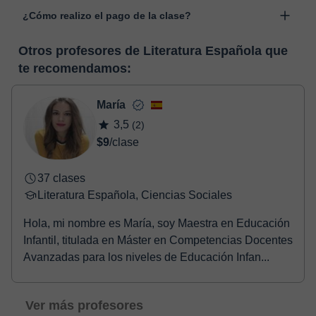
Las clases se realizan en el aula virtual de Classgap,
“Cambiar fecha”.
¿Cómo realizo el pago de la clase?
desarrollada para el ámbito formativo con muchas
funcionalidades específicas para ello, como el vídeo-chat, la
En el momento en que selecciones una clase o un pack de
pizarra virtual o el editor de textos a tiempo real. En el siguiente
Otros profesores de Literatura Española que
horas, podrás realizar el pago mediante nuestro TPV virtual.
enlace puedes ver una demo del aula y conocerla:
Ver aula
te recomendamos:
Tienes dos opciones para efectuar el pago:
virtual
- Tarjeta de crédito.
- Paypal.
María
Una vez realices el pago de la clase, recibirás un e-mail de
3,5
(2)
confirmación de la reserva.
$9
/clase
37 clases
Literatura Española, Ciencias Sociales
Hola, mi nombre es María, soy Maestra en Educación
Infantil, titulada en Máster en Competencias Docentes
Avanzadas para los niveles de Educación Infan...
Ver más profesores