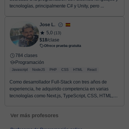
tecnologías, principalmente C# y Unity, pero ...
Jose L.
5,0
(13)
$18
/clase
Ofrece prueba gratuita
784 clases
Programación
Javascript
NodeJS
PHP
CSS
HTML
React
Como desarrollador Full-Stack con tres años de
experiencia, he adquirido competencia en varias
tecnologías como Next.js, TypeScript, CSS, HTML,
React,...
Ver más profesores