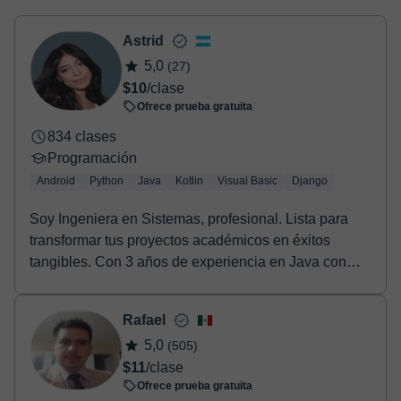
virtual
- Tarjeta de crédito.
- Paypal.
Astrid
Una vez realices el pago de la clase, recibirás un e-mail de
5,0
(27)
confirmación de la reserva.
$10
/clase
Ofrece prueba gratuita
834 clases
Programación
Android
Python
Java
Kotlin
Visual Basic
Django
Soy Ingeniera en Sistemas, profesional. Lista para
transformar tus proyectos académicos en éxitos
tangibles. Con 3 años de experiencia en Java con
And...
Rafael
5,0
(505)
$11
/clase
Ofrece prueba gratuita