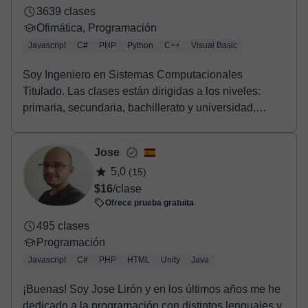
3639 clases
Ofimática, Programación
Javascript
C#
PHP
Python
C++
Visual Basic
Soy Ingeniero en Sistemas Computacionales
Titulado. Las clases están dirigidas a los niveles:
primaria, secundaria, bachillerato y universidad,
aunqu...
Jose
5,0
(15)
$16
/clase
Ofrece prueba gratuita
495 clases
Programación
Javascript
C#
PHP
HTML
Unity
Java
¡Buenas! Soy Jose Lirón y en los últimos años me he
dedicado a la programación con distintos lenguajes y