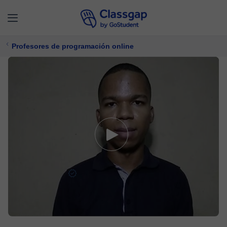
Profesores de programación online
Robinson D.
5,0 (3)
47 clases
Programación
Ofrece prueba gratuita
$ 12/
clase