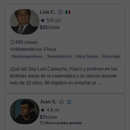
- Tarjeta de crédito.
- Paypal.
Luis C.
Una vez realices el pago de la clase, recibirás un e-mail de
5,0
(11)
confirmación de la reserva.
$22
/clase
480 clases
Matemáticas, Física
Electromagnetismo
Termodinámica
Física Teórica
Física básica
M
¡Qué tal! Soy Luis Camacho, Físico y profesor en las
distintas áreas de la matemática y la ciencia durante
más de 10 años. Mi objetivo es enseñar el ...
Juan S.
4,8
(4)
$7
/clase
Ofrece prueba gratuita