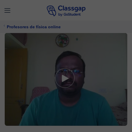
Profesores de física online
Rajiv
0 clases
Física
$ 17/
clase