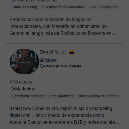
Email Marketing
Investigación de Mercados
SEO
Google Analytics
Profesional Administración de Negocios
Internacionales, con Maestría en administración
Gerencial, tengo más de 5 años como Docente en
formación de are...
Daniel N.
$6
/clase
Ofrece prueba gratuita
8 clases
Marketing
Community Manager
Email Marketing
Investigación de Mercados
S
¡Hola! Soy Daniel Nieto, especialista en marketing
digital con 1 año y medio de experiencia como
Account Executive en entornos B2B y redes sociales.