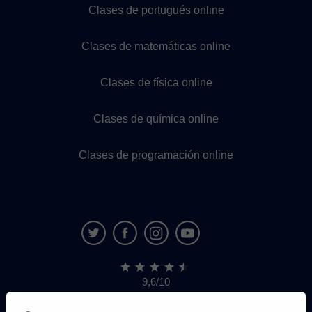
Clases de portugués online
Clases de matemáticas online
Clases de física online
Clases de química online
Clases de programación online
9,6/10
1.339.284
opiniones
de