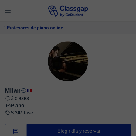
Profesores de piano online
Milan
2 clases
Piano
$ 30/
clase
Elegir día y reservar