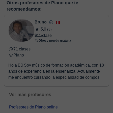
pizarra virtual o el editor de textos a tiempo real. En el siguiente
Otros profesores de Piano que te
horas, podrás realizar el pago mediante nuestro TPV virtual.
enlace puedes ver una demo del aula y conocerla:
Ver aula
recomendamos:
Tienes dos opciones para efectuar el pago:
virtual
- Tarjeta de crédito.
- Paypal.
Bruno
Una vez realices el pago de la clase, recibirás un e-mail de
5,0
(3)
confirmación de la reserva.
$11
/clase
Ofrece prueba gratuita
71 clases
Piano
Hola 🖐🏽 Soy músico de formación académica, con 18
años de experiencia en la enseñanza. Actualmente
me encuentro cursando la especialidad de composi...
Ver más profesores
Profesores de Piano online