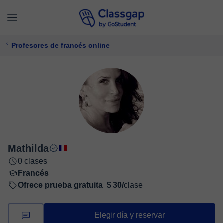
Profesores de francés online
Mathilda
0 clases
Francés
Ofrece prueba gratuita
$ 30/
clase
Elegir día y reservar