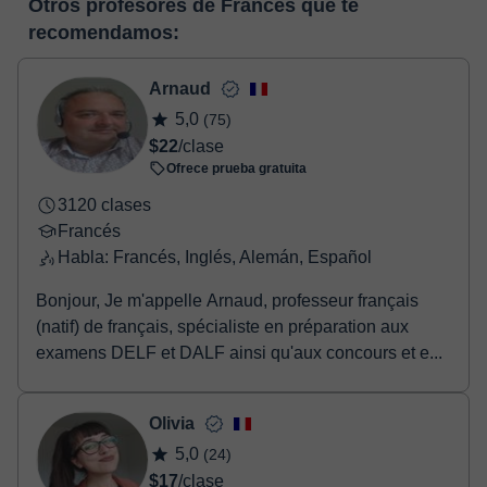
Otros profesores de Francés que te
horas, podrás realizar el pago mediante nuestro TPV virtual.
enlace puedes ver una demo del aula y conocerla:
Ver aula
recomendamos:
Tienes dos opciones para efectuar el pago:
virtual
- Tarjeta de crédito.
- Paypal.
Arnaud
Una vez realices el pago de la clase, recibirás un e-mail de
5,0
(75)
confirmación de la reserva.
$22
/clase
Ofrece prueba gratuita
3120 clases
Francés
Habla: Francés, Inglés, Alemán, Español
Bonjour, Je m'appelle Arnaud, professeur français
(natif) de français, spécialiste en préparation aux
examens DELF et DALF ainsi qu'aux concours et e...
Olivia
5,0
(24)
$17
/clase