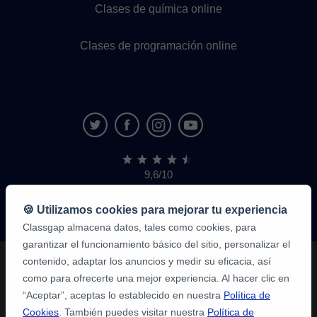
Clases de química online
Clases de programación online
9,6/10
1.339.284
opiniones
de
🍪 Utilizamos cookies para mejorar tu experiencia
alumnos
Classgap almacena datos, tales como cookies, para
garantizar el funcionamiento básico del sitio, personalizar el
contenido, adaptar los anuncios y medir su eficacia, así
como para ofrecerte una mejor experiencia. Al hacer clic en
“Aceptar”, aceptas lo establecido en nuestra
Política de
Cookies
. También puedes visitar nuestra
Política de