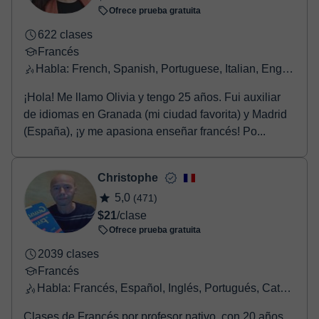
Ofrece prueba gratuita
622 clases
Francés
Habla: French, Spanish, Portuguese, Italian, English, Greek
¡Hola! Me llamo Olivia y tengo 25 años. Fui auxiliar
de idiomas en Granada (mi ciudad favorita) y Madrid
(España), ¡y me apasiona enseñar francés! Po...
Christophe
5,0
(471)
$21
/clase
Ofrece prueba gratuita
2039 clases
Francés
Habla: Francés, Español, Inglés, Portugués, Catalán
Clases de Francés por profesor nativo, con 20 años