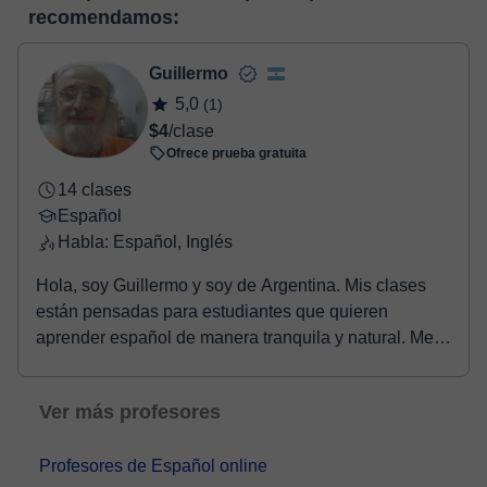
enlace puedes ver una demo del aula y conocerla:
Ver aula
recomendamos:
Tienes dos opciones para efectuar el pago:
virtual
- Tarjeta de crédito.
- Paypal.
Guillermo
Una vez realices el pago de la clase, recibirás un e-mail de
5,0
(1)
confirmación de la reserva.
$4
/clase
Ofrece prueba gratuita
14 clases
Español
Habla: Español, Inglés
Hola, soy Guillermo y soy de Argentina. Mis clases
están pensadas para estudiantes que quieren
aprender español de manera tranquila y natural. Me
gus...
Ver más profesores
Profesores de Español online