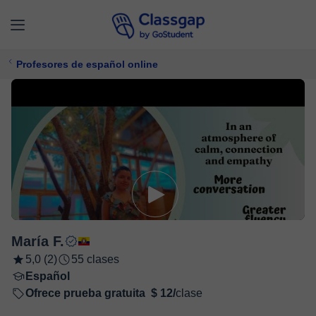
Profesores de español online
María F.
5,0 (2)
55 clases
Español
Ofrece prueba gratuita
$ 12/
clase