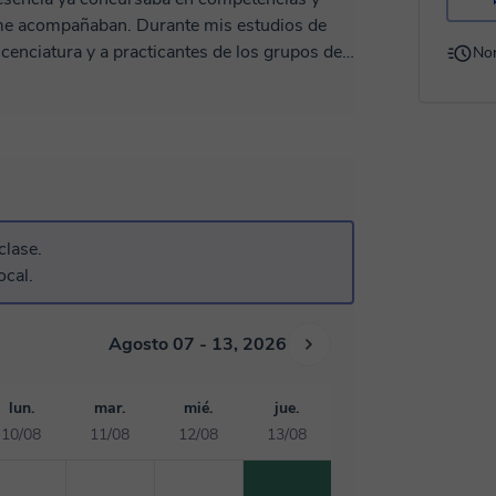
me acompañaban. Durante mis estudios de
cenciatura y a practicantes de los grupos de
No
plicaciones práticas y sencillas de temas que
clase.
ocal.
Agosto 07 - 13, 2026
lun.
mar.
mié.
jue.
10/08
11/08
12/08
13/08