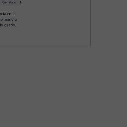
Genética
Microbiología
Inmunología
cia en la
 de manera
do desde