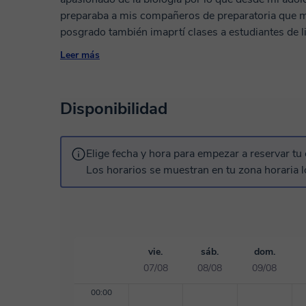
preparaba a mis compañeros de preparatoria que 
posgrado también imaprtí clases a estudiantes de li
investigación en los que he trabajado. Si buscas ex
Leer más
ahora te parecen complejos estoy a tus órdenes!
Disponibilidad
Elige fecha y hora para empezar a reservar tu 
Los horarios se muestran en tu zona horaria l
vie.
sáb.
dom.
07/08
08/08
09/08
00:00