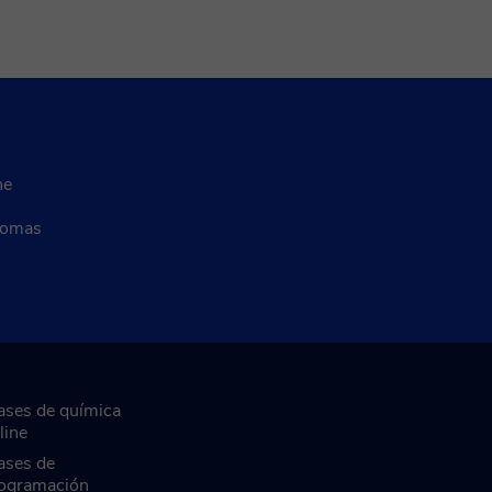
ne
diomas
ases de química
line
ases de
ogramación