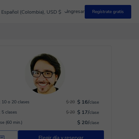
Ingresar
Español (Colombia), USD $
Regístrate gratis
$ 16/
 10 o 20 clases
$ 20
clase
$ 17/
 5 clases
$ 20
clase
$ 20/
ase (60 min.)
clase
Elegir día y reservar