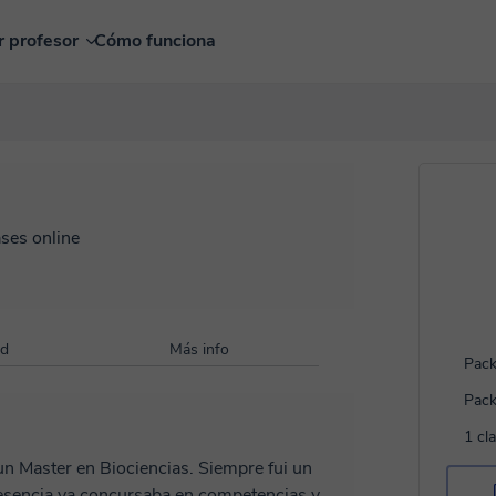
r profesor
Cómo funciona
ases online
ad
Más info
Pack
Pack
1 cl
un Master en Biociencias. Siempre fui un
lesencia ya concursaba en competencias y