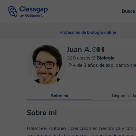
Busca
Profesores de biología online
Juan A.
0 clases
Biología
+ de 3 años de exp. dando cl
Sobre mi
Disponibilid
Sobre mi
Hola! Soy Antonio, licienciado en Genómica y con 
apasionado de la biología por lo que desde mi ado