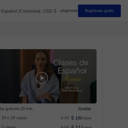
Ingresar
Español (Colombia), USD $
Regístrate gratis
Gratis
ba gratuita 20 min.
$ 18/
 10 o 20 clases
$ 22
clase
$ 21/
 5 clases
$ 22
clase