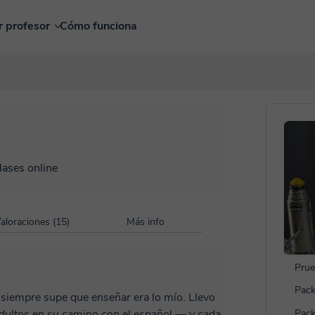
r profesor
Cómo funciona
lases online
aloraciones (15)
Más info
Prue
Pack
e siempre supe que enseñar era lo mío. Llevo
ultos en su camino con el español — y cada
Pack