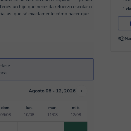
enés un hijo que necesita refuerzo escolar o
1 cl
ria, así que sé exactamente cómo hacer que
on ganas de volver a la próxima clase. ¡Me
s son mi superpoder! ¿Sos adulto y querés
o avanzado y quieras pulir tu nivel, adapto
No
render. Mi objetivo es simple: que al salir de
eservá tu clase de prueba y arranquemos
clase.
ocal.
Agosto 06 - 12, 2026
dom.
lun.
mar.
mié.
09/08
10/08
11/08
12/08