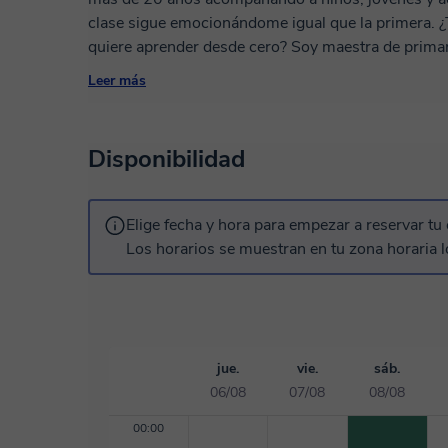
clase sigue emocionándome igual que la primera. ¿T
quiere aprender desde cero? Soy maestra de prima
los más chicos aprendan jugando, sin aburrirse y c
Leer más
encanta la tecnología y las actividades interactiva
hablar español con confianza? Ya seas principiante 
cada clase a tu ritmo, tus intereses y tu forma de ap
Disponibilidad
cada clase sientas que avanzaste de verdad. 📅 ¡R
juntos!
Elige fecha y hora para empezar a reservar tu 
Los horarios se muestran en tu zona horaria l
jue.
vie.
sáb.
06/08
07/08
08/08
00:00