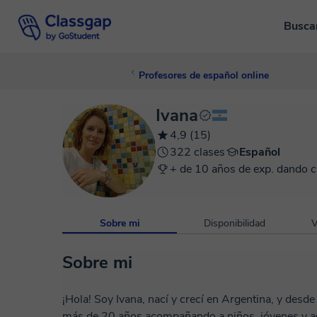
Busca
Profesores de español online
Ivana
4,9 (15)
322 clases
Español
+ de 10 años de exp. dando c
Sobre mi
Disponibilidad
V
Sobre mi
¡Hola! Soy Ivana, nací y crecí en Argentina, y desd
más de 20 años acompañando a niños, jóvenes y ad