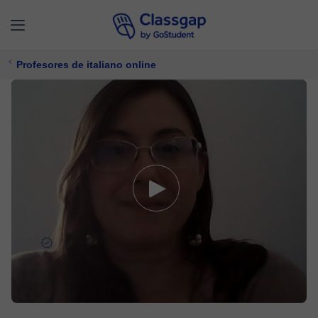
Profesores de italiano online
Ines
5,0 (1929)
4956 clases
Italiano
Ofrece prueba gratuita
$ 23/
clase