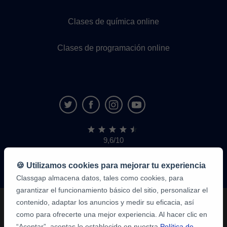
Clases de química online
Clases de programación online
9,6/10
1.339.284
opiniones
de
🍪 Utilizamos cookies para mejorar tu experiencia
alumnos
Classgap almacena datos, tales como cookies, para
garantizar el funcionamiento básico del sitio, personalizar el
contenido, adaptar los anuncios y medir su eficacia, así
como para ofrecerte una mejor experiencia. Al hacer clic en
“Aceptar”, aceptas lo establecido en nuestra
Política de