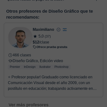
funcionalidades específicas para ello, como el vídeo-chat, la
En el momento en que selecciones una clase o un pack de
pizarra virtual o el editor de textos a tiempo real. En el siguiente
Otros profesores de Diseño Gráfico que te
horas, podrás realizar el pago mediante nuestro TPV virtual.
enlace puedes ver una demo del aula y conocerla:
Ver aula
recomendamos:
Tienes dos opciones para efectuar el pago:
virtual
- Tarjeta de crédito.
- Paypal.
Maximiliano
Una vez realices el pago de la clase, recibirás un e-mail de
5,0
(37)
confirmación de la reserva.
$12
/clase
Ofrece prueba gratuita
466 clases
Diseño Gráfico, Edición video
Premier
InDesign
Ilustrator
Photoshop
⭐ Profesor popular! Graduado como licenciado en
Comunicación Visual desde el año 2009, con un
postítulo en educación; trabajando activamente en
compañ...
Ver más profesores