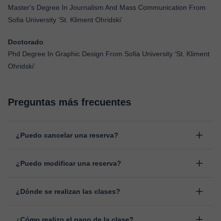
Master's Degree In Journalism And Mass Communication From
Sofia University ‘St. Kliment Ohridski’
Doctorado
Phd Degree In Graphic Design From Sofia University ‘St. Kliment
Ohridski’
Preguntas más frecuentes
¿Puedo cancelar una reserva?
Sí, puedes cancelar una reserva hasta un máximo de 8 horas
¿Puedo modificar una reserva?
antes de la clase, indicando el motivo de cancelación.
Estudiaremos cada caso de forma personal para proceder a la
Sí, siempre puede surgir algún imprevisto, por lo que podrás
devolución del importe.
¿Dónde se realizan las clases?
cambiar la hora o el día de clase. Puedes hacerlo desde tu área
personal, dentro de "Clases programadas", en la opción
Las clases se realizan en el aula virtual de Classgap,
“Cambiar fecha”.
¿Cómo realizo el pago de la clase?
desarrollada para el ámbito formativo con muchas