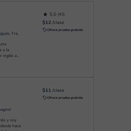
 confirmación de la reserva.
5,0
(43)
$12
/clase
Ofrece prueba gratuita
Habla: Español, Inglés, Portugués, Francés
 una
 y la
 inglés a
posterio...
$11
/clase
Ofrece prueba gratuita
pagnol
nès y soy
s desde hace