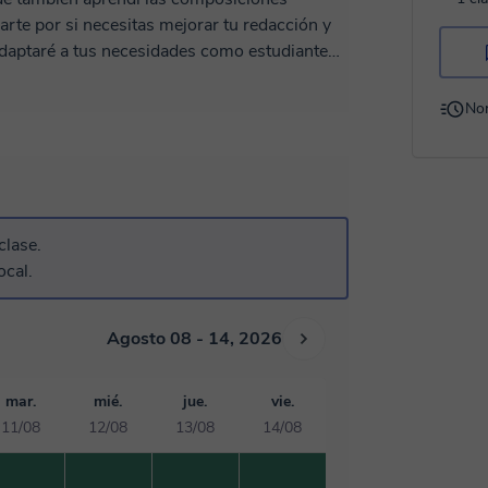
rte por si necesitas mejorar tu redacción y
uy feliz si deseas ver
No
clase.
ocal.
Agosto 08 - 14, 2026
mar.
mié.
jue.
vie.
11/08
12/08
13/08
14/08