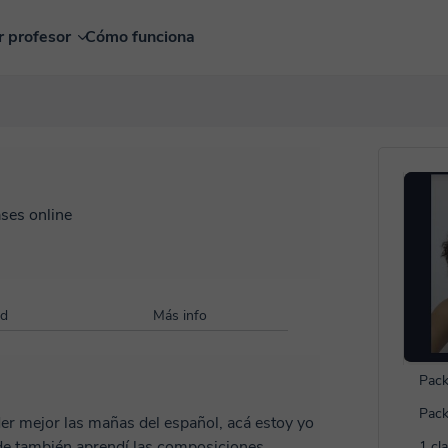
r profesor
Cómo funciona
ases online
ad
Más info
Pack
Pack
de también aprendí las composiciones
1 cl