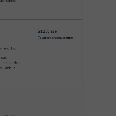
$12
/clase
Ofrece prueba gratuita
Habla: Français, Anglais, Allemand, Espagnol
 suis
 un locutrice
ui aide les