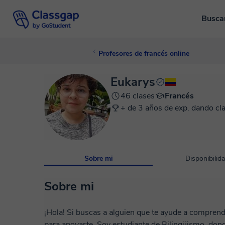
Busca
Profesores de francés online
Eukarys
46 clases
Francés
+ de 3 años de exp. dando cl
Sobre mi
Disponibilid
Sobre mi
¡Hola! Si buscas a alguien que te ayude a comprender mejor las mañas del español, acá estoy yo
para apoyarte. Soy estudiante de Bilingüismo, don