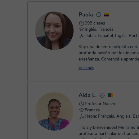
- Paypal.
Una vez realices el pago de la clase, recibirás un e-mail de
Paola
998 clases
Inglés, Francés
Soy una docente políglota con
profunda pasión por los idiomas
enseñanza. Comencé a aprender
los 12 años y japonés a los 14; 
Ver más
Aida L.
Profesor Nuevo
Francés
Habla: Français, Anglais, Es
¡Hola y bienvenidos! Me llamo I
profesora particular de francé