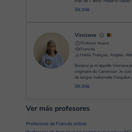
más de 7 años. Imparto clases de francés a
niños, adolescentes y ...
Ver más
Vinciane
Profesor Nuevo
Francés
Bonjour je m’appelle Vinciane.je
originaire du Cameroun .Je suis
de langue maternelle française q
élèves à atteindre leur...
Ver más
Ver más profesores
Profesores de Francés online