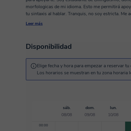
morfologicas de mi idioma. Esto me permitirá apoya
tu sintaxis al hablar. Tranquis, no soy estricta. Me adaptaré a tus necesidades como estudiante
para que te sientas cómoda (o) durante tu proceso de aprendizaje. Seré m
Leer más
clases conmigo 🔥 ¡Nos vemos pronto!
Disponibilidad
Elige fecha y hora para empezar a reservar tu 
Los horarios se muestran en tu zona horaria l
sáb.
dom.
lun.
08/08
09/08
10/08
00:00