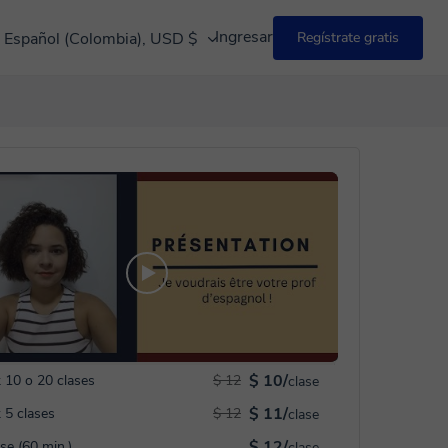
Ingresar
Español (Colombia), USD $
Regístrate gratis
$ 10/
 10 o 20 clases
$ 12
clase
$ 11/
 5 clases
$ 12
clase
$ 12/
ase (60 min.)
clase