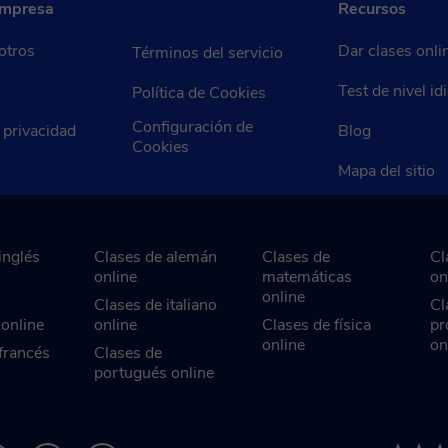
empresa
Recursos
otros
Dar clases onli
Términos del servicio
Test de nivel i
Política de Cookies
Configuración de
e privacidad
Blog
Cookies
Mapa del sitio
inglés
Clases de alemán
Clases de
Cl
online
matemáticas
on
online
Clases de italiano
Cl
 online
online
Clases de física
pr
online
on
francés
Clases de
portugués online