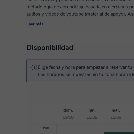
metodología de aprendizaje basada en ejercicios prá
audios y videos de youtube (material de apoyo). Asesoría y resolución de dudas y preguntas de
forma permanente. Con presentación de diapositivas o talleres específicos, manejaremos el
Leer más
tiempo de cada clase. Para facilitar el aprendizaje, 
para que cada estudiante pueda comprender cada t
Disponibilidad
Elige fecha y hora para empezar a reservar tu 
Los horarios se muestran en tu zona horaria l
dom.
lun.
mar.
09/08
10/08
11/08
13:00