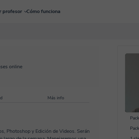
r profesor
Cómo funciona
ases online
ad
Más info
Pack
Pack
 Photoshop y Edición de Videos. Serán
 la semana. Manejaremos una
1 cl