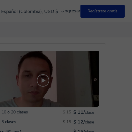
Ingresar
Español (Colombia), USD $
Regístrate gratis
$ 11/
 10 o 20 clases
$ 15
clase
$ 12/
 5 clases
$ 15
clase
$ 15/
ase (60 min.)
clase