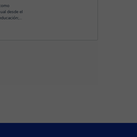
 como
ual desde el
educación;
añ...