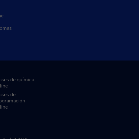
ne
diomas
ases de química
line
ases de
ogramación
line