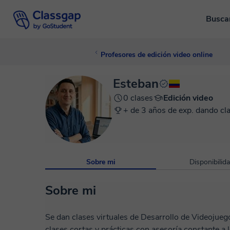
Busca
Profesores de edición video online
Esteban
0 clases
Edición video
+ de 3 años de exp. dando cl
Sobre mi
Disponibilid
Sobre mi
Se dan clases virtuales de Desarrollo de Videojuegos,
clases cortas y prácticas con asesoría constante a lo largo de