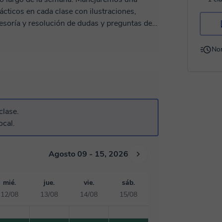
cticos en cada clase con ilustraciones,
dejaré ejercicios prácticos y enseñaré otros
No
emario.
clase.
ocal.
Agosto 09 - 15, 2026
mié.
jue.
vie.
sáb.
12/08
13/08
14/08
15/08