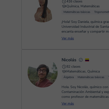
416 clases
Química, Matemáticas
Matemáticas básicas
Trigonomet
¡Hola! Soy Daniela, química gra
Universidad Industrial de Sant
encanta enseñar y compartir m
la ciencia. He sido tut...
Ver más
Nicolás
82 clases
Matemáticas, Química
Álgebra
Matemáticas básicas
Hola. Soy Nicolás, químico con
Contaminación Ambiental y exp
como profesor de matemáticas, 
química. Me apasiona la enseña.
Ver más