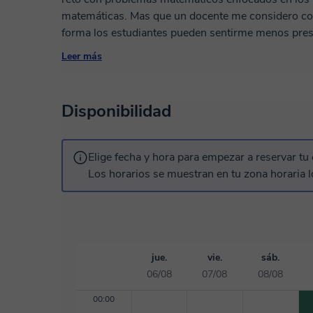
matemáticas. Mas que un docente me considero como un compañero de estudio, ya que de esa
forma los estudiantes pueden sentirme menos pres
resultados en sus estudios. Durante mis clases busco siempre poner en contexto los ejemplos
Leer más
matemáticos, es decir los diseño dependiendo de l
así puedan acercarse a los conocimientos y concep
eficiencia. Además de todo esto siempre busco contextualizar a los estudiantes que están
Disponibilidad
prontos a comenzar una carrera universitaria, con 
para que cuando lleguen a la universidad sea mas 
comprender mejor y mas rapido los conceptos y he
Elige fecha y hora para empezar a reservar tu 
carrera profesional.
Los horarios se muestran en tu zona horaria l
jue.
vie.
sáb.
06/08
07/08
08/08
00:00