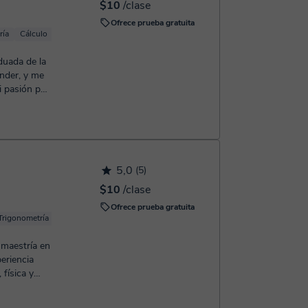
$10
/clase
Ofrece prueba gratuita
ría
Cálculo
Geometría
duada de la
ander, y me
i pasión por
5,0
(5)
$10
/clase
Ofrece prueba gratuita
Trigonometría
Geometría
 maestría en
eriencia
física y
..