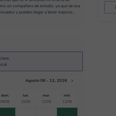
ionados y pueden llegar a tener mejores
as necesidades de cada estudiante, para que
tos matemáticos con mayor facilidad y
que matemáticas van a tener que trabajar,
fácil la adaptación matemática pudiendo
rramientas que van a necesitar durante su
clase.
ocal.
Agosto 06 - 12, 2026
dom.
lun.
mar.
mié.
09/08
10/08
11/08
12/08