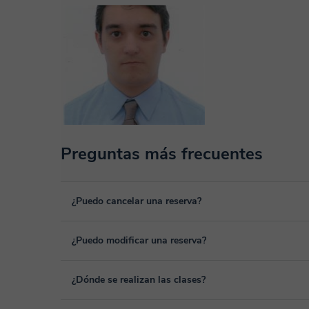
Preguntas más frecuentes
¿Puedo cancelar una reserva?
Sí, puedes cancelar una reserva hasta un máximo de 8 hora
¿Puedo modificar una reserva?
cancelación. Estudiaremos cada caso de forma personal pa
Sí, siempre puede surgir algún imprevisto, por lo que podr
¿Dónde se realizan las clases?
desde tu área personal, dentro de "Clases programadas", 