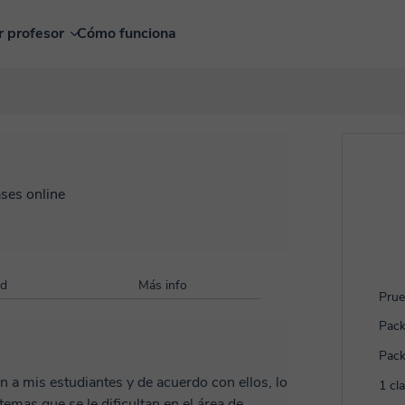
r profesor
Cómo funciona
ases online
ad
Más info
Prue
Pack
Pack
 a mis estudiantes y de acuerdo con ellos, lo
1 cl
mas que se le dificultan en el área de