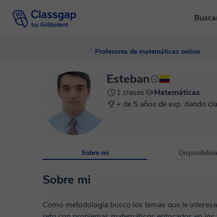
Busca
Profesores de matemáticas online
Esteban
1 clases
Matemáticas
+ de 5 años de exp. dando cl
Sobre mi
Disponibilid
Sobre mi
Como metodología busco los temas que le interesan
reto con problemas matemáticos enfocados en los te