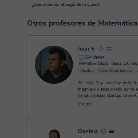
Las clases se realizan en el aula virtual de Classgap, des
¿Cómo realizo el pago de la clase?
funcionalidades específicas para ello, como el vídeo-chat, la
En el siguiente enlace puedes ver una demo del aula y con
En el momento en que selecciones una clase o un pack de 
Otros profesores de Matemátic
TPV virtual. Tienes dos opciones para efectuar el pago:
- Tarjeta de crédito.
- Paypal.
Una vez realices el pago de la clase, recibirás un e-mail de
Juan S.
264 clases
Matemáticas, Física, Químic
Álgebra
Matemáticas básicas
👋 ¡Hola! Soy Juan Segundo, fu
Ingeniero y apasionado por la 
de las ciencias exactas. Si sentís que las
matemáticas, la física o la quí...
Ver más
Daniela