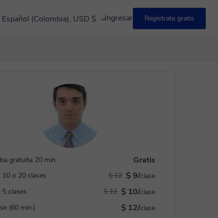
Ingresar
Español (Colombia), USD $
Regístrate gratis
Gratis
ba gratuita 20 min.
$ 9/
 10 o 20 clases
$ 12
clase
$ 10/
 5 clases
$ 12
clase
$ 12/
ase (60 min.)
clase