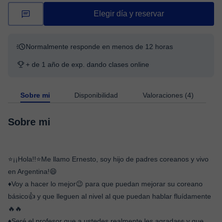
Elegir día y reservar
Normalmente responde en menos de 12 horas
+ de 1 año de exp. dando clases online
Sobre mi
Disponibilidad
Valoraciones (4)
Sobre mi
⭐¡¡Hola!!⭐Me llamo Ernesto, soy hijo de padres coreanos y vivo
en Argentina!😄
♦️Voy a hacer lo mejor😉 para que puedan mejorar su coreano
básico👍 y que lleguen al nivel al que puedan hablar fluídamente
🔥🔥
♦️Seré el profesor que a ustedes realmente les agrada👀 y que