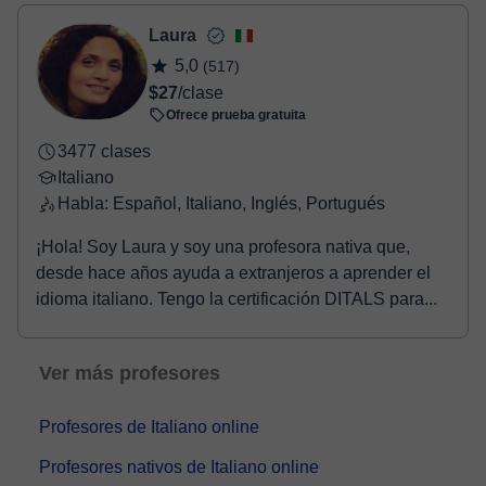
- Tarjeta de crédito.
- Paypal.
Laura
Una vez realices el pago de la clase, recibirás un e-mail de
5,0
(517)
confirmación de la reserva.
$27
/clase
Ofrece prueba gratuita
3477 clases
Italiano
Habla: Español, Italiano, Inglés, Portugués
¡Hola! Soy Laura y soy una profesora nativa que,
desde hace años ayuda a extranjeros a aprender el
idioma italiano. Tengo la certificación DITALS para...
Ver más profesores
Profesores de Italiano online
Profesores nativos de Italiano online