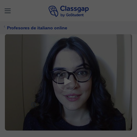
Profesores de italiano online
Emilia L.
5,0 (14)
147 clases
Italiano
Ofrece prueba gratuita
$ 24/
clase