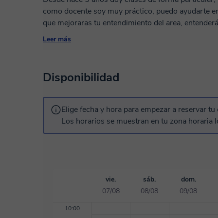
como docente soy muy práctico, puedo ayudarte en 
que mejoraras tu entendimiento del area, entender
ejercicios y problemas sin dificultad luego de algu
Leer más
por tu cuenta pero contarás con mi apoyo en cualqu
Disponibilidad
Elige fecha y hora para empezar a reservar tu 
Los horarios se muestran en tu zona horaria l
vie.
sáb.
dom.
07/08
08/08
09/08
10:00