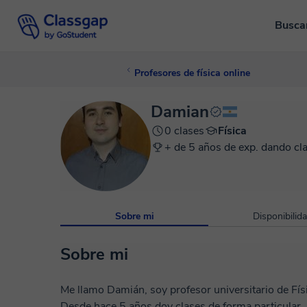
Busca
Profesores de física online
Damian
0 clases
Física
+ de 5 años de exp. dando cl
Sobre mi
Disponibilid
Sobre mi
Me llamo Damián, soy profesor universitario de Físi
Desde hace 5 años doy clases de forma particular, 