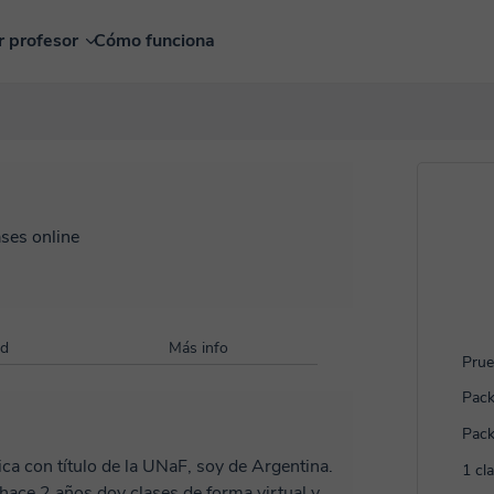
r profesor
Cómo funciona
ases online
ad
Más info
Prue
Pack
Pack
ca con título de la UNaF, soy de Argentina.
1 cl
hace 2 años doy clases de forma virtual y