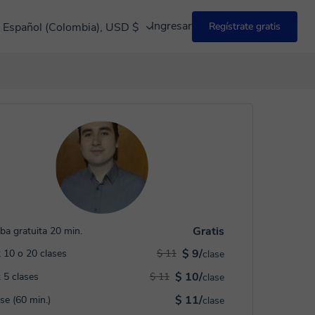
Ingresar
Español (Colombia), USD $
Regístrate gratis
Gratis
ba gratuita 20 min.
$ 9/
 10 o 20 clases
$ 11
clase
$ 10/
 5 clases
$ 11
clase
$ 11/
ase (60 min.)
clase