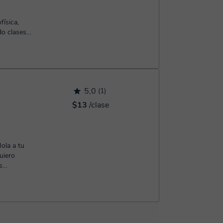
ísica,
do clases
rar
5,0
(1)
$13
/clase
Hola a tu
s
n tus