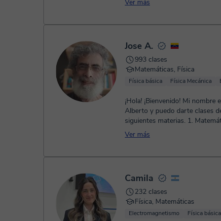
Ver más
Jose A.
993 clases
Matemáticas, Física
Física básica
Física Mecánica
¡Hola! ¡Bienvenido! Mi nombre 
Alberto y puedo darte clases de las
siguientes materias. 1. Matemáticas
básicas ESO 2. Física básica 3. 
Ver más
Camila
232 clases
Física, Matemáticas
Electromagnetismo
Física básica