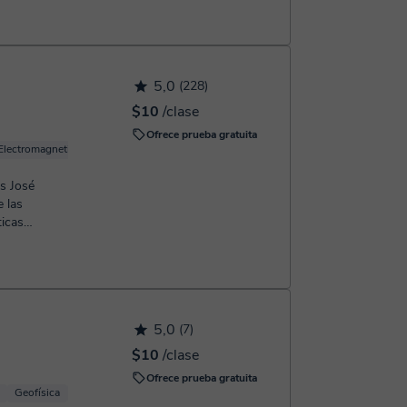
5,0
(228)
$10
/clase
Ofrece prueba gratuita
Electromagnetismo
Termodinámica
Física de fluidos
es José
...
5,0
(7)
$10
/clase
Ofrece prueba gratuita
Geofísica
Física Mecánica