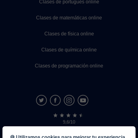
Clases de portugués online
Clases de matemáticas online
Clases de física online
Clases de química online
Clases de programación online
9,6/10
1.339.284
opiniones
de
🍪 Utilizamos cookies para mejorar tu experiencia