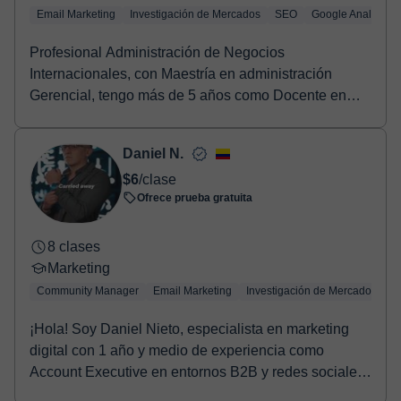
Email Marketing
Investigación de Mercados
SEO
Google Analytics
Profesional Administración de Negocios
Internacionales, con Maestría en administración
Gerencial, tengo más de 5 años como Docente en
formación de are...
Daniel N.
$6
/clase
Ofrece prueba gratuita
8 clases
Marketing
Community Manager
Email Marketing
Investigación de Mercados
S
¡Hola! Soy Daniel Nieto, especialista en marketing
digital con 1 año y medio de experiencia como
Account Executive en entornos B2B y redes sociales.
...