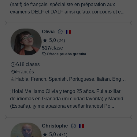
(natif) de français, spécialiste en préparation aux
examens DELF et DALF ainsi qu'aux concours et e...
Olivia
5,0
(24)
$17
/clase
Ofrece prueba gratuita
618 clases
Francés
Habla: French, Spanish, Portuguese, Italian, English, Greek
¡Hola! Me llamo Olivia y tengo 25 años. Fui auxiliar
de idiomas en Granada (mi ciudad favorita) y Madrid
(España), ¡y me apasiona enseñar francés! Po...
Christophe
5,0
(471)