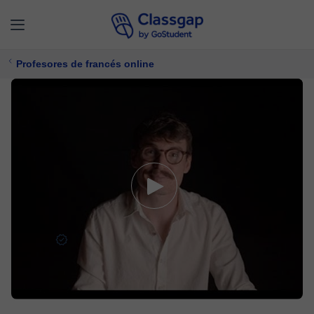
Profesores de francés online
Benoit
5,0 (110)
1065 clases
Francés
$ 34/
clase