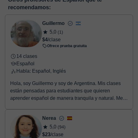
horas, podrás realizar el pago mediante nuestro TPV virtual.
enlace puedes ver una demo del aula y conocerla:
Ver aula
recomendamos:
Tienes dos opciones para efectuar el pago:
virtual
- Tarjeta de crédito.
- Paypal.
Guillermo
Una vez realices el pago de la clase, recibirás un e-mail de
5,0
(1)
confirmación de la reserva.
$4
/clase
Ofrece prueba gratuita
14 clases
Español
Habla: Español, Inglés
Hola, soy Guillermo y soy de Argentina. Mis clases
están pensadas para estudiantes que quieren
aprender español de manera tranquila y natural. Me
gus...
Nerea
5,0
(94)
$23
/clase