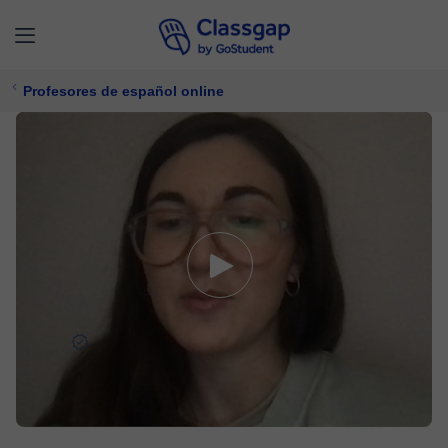
Profesores de español online
Alicia
5,0 (9)
277 clases
Español
Ofrece prueba gratuita
$ 21/
clase