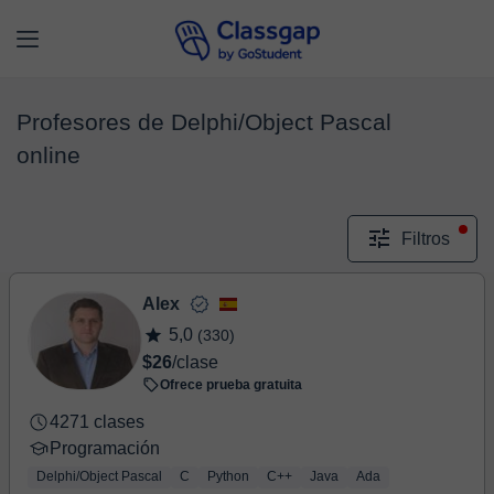
Profesores de Delphi/Object Pascal
online
Filtros
Alex
5,0
(330)
$26
/clase
Ofrece prueba gratuita
4271 clases
Programación
Delphi/Object Pascal
C
Python
C++
Java
Ada