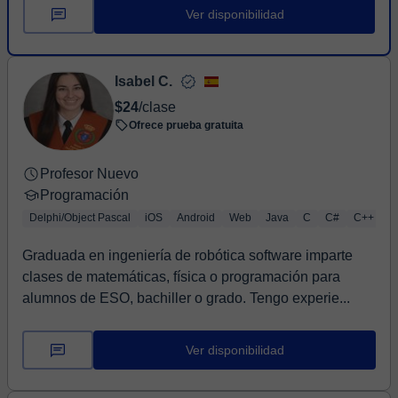
Ver disponibilidad
Isabel C.
$24
/clase
Ofrece prueba gratuita
Profesor Nuevo
Programación
Delphi/Object Pascal
iOS
Android
Web
Java
C
C#
C++
A
Graduada en ingeniería de robótica software imparte
clases de matemáticas, física o programación para
alumnos de ESO, bachiller o grado. Tengo experie...
Ver disponibilidad