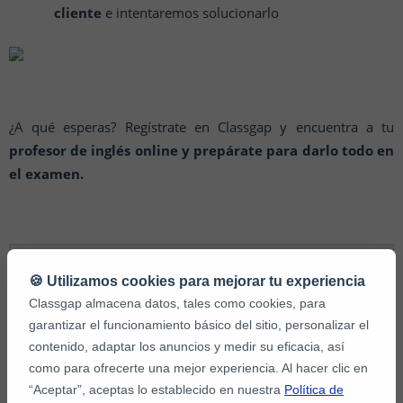
cliente
e intentaremos solucionarlo
¿A qué esperas? Regístrate en Classgap y encuentra a tu
profesor de inglés online y prepárate para darlo todo en
el examen.
Otros artículos relacionados que le interesarán:
🍪 Utilizamos cookies para mejorar tu experiencia
Classgap almacena datos, tales como cookies, para
garantizar el funcionamiento básico del sitio, personalizar el
Todo lo que debes saber para preparar tu entrevista
contenido, adaptar los anuncios y medir su eficacia, así
en inglés
como para ofrecerte una mejor experiencia. Al hacer clic en
Clases de inglés online para trabajar en el extranjero
“Aceptar”, aceptas lo establecido en nuestra
Política de