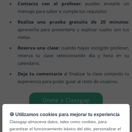
Contacta con el profesor:
puedes enviarle un
mensaje para saber si cumple tus requisitos
Realiza una prueba gratuita de 20 minutos
:
aprovecha para presentarte y explicar cuales son tus
metas.
Reserva una clase:
cuando hayas escogido profesor,
reserva tu clase seleccionando día y hora en su
calendario.
Deja tu comentario
al finalizar la clase contando tu
experiencia para poder guiar al resto de usuarios.
Únete a Classgap
🍪 Utilizamos cookies para mejorar tu experiencia
Classgap almacena datos, tales como cookies, para
garantizar el funcionamiento básico del sitio, personalizar el
Te animamos a que te registres en nuestra plataforma para