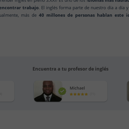
render inglés en pleno S.XXI? Es uno de los i
diomas más habla
encontrar trabajo
. El inglés forma parte de nuestro día a día
tualmente, más de
40 millones de personas hablan este 
Encuentra a tu profesor de inglés
Michael
4
)
(
71
)