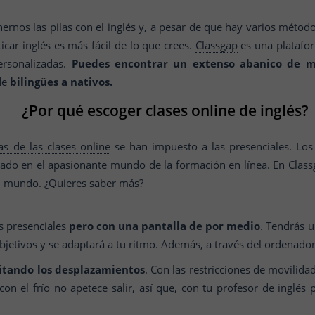
rnos las pilas con el inglés y, a pesar de que hay varios métod
icar inglés es más fácil de lo que crees.
Classgap
es una platafor
ersonalizadas.
Puedes encontrar un extenso abanico de m
de
bilingües a nativos.
¿Por qué escoger clases online de inglés?
as de las clases online
se han impuesto a las presenciales. Lo
iado en el apasionante mundo de la formación en línea. En Clas
el mundo. ¿Quieres saber más?
s presenciales
pero con una pantalla de por medio
. Tendrás u
bjetivos y se adaptará a tu ritmo. Además, a través del ordenador
vitando los desplazamientos
. Con las restricciones de movilid
n el frío no apetece salir, así que, con tu profesor de inglés p