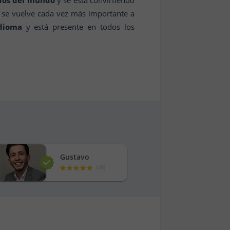
dos del mundo
y se está convirtiendo
 y se vuelve cada vez más importante a
idioma
y está presente en todos los
Gustavo
(
48
)