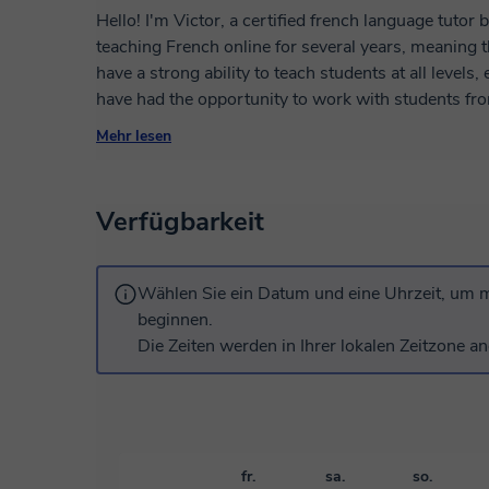
Hello! I'm Victor, a certified french language tutor
teaching French online for several years, meaning th
have a strong ability to teach students at all levels
have had the opportunity to work with students from
in my teaching approach for different purposes
Mehr lesen
LANGUAGE, TOURISM, CULTURE, LITERATURE,
CONVERSATIONS ETC. It brings me great joy to hel
learning the French language.
Verfügbarkeit
Wählen Sie ein Datum und eine Uhrzeit, um m
beginnen.
Die Zeiten werden in Ihrer lokalen Zeitzone an
fr.
sa.
so.