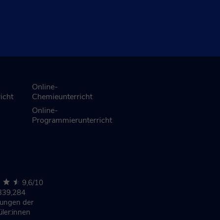
Online-
icht
Chemieunterricht
Online-
Programmierunterricht
9,6/10
339,284
nungen
der
üler:innen