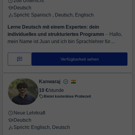
268 Unterricht
Deutsch
Spricht: Spanisch , Deutsch, Englisch
Lerne Deutsch mit einem Experten: dein
individuelles und strukturiertes Programm
⏤ Hallo,
mein Name ist Juan und ich bin Sprachlehrer für
Spanisch, Englisch und Deutsch sowie zugelassener
Prüfer für die Stufen A1–B2 des Goethe-Instit...
Verfügbarkeit sehen
Kanwaraj
10 €
/stunde
Bietet kostenlose Probezeit
Neue Lehrkraft
Deutsch
Spricht: Englisch, Deutsch