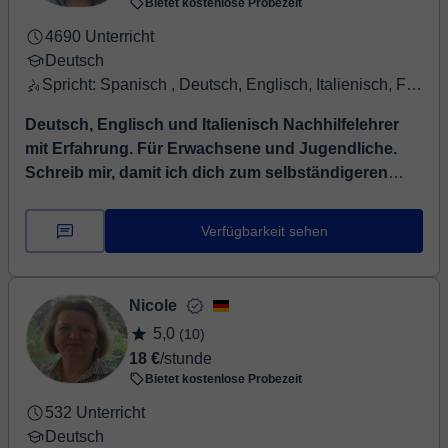
Bietet kostenlose Probezeit
4690 Unterricht
Deutsch
Spricht: Spanisch , Deutsch, Englisch, Italienisch, Französisch
Deutsch, Englisch und Italienisch Nachhilfelehrer
mit Erfahrung. Für Erwachsene und Jugendliche.
Schreib mir, damit ich dich zum selbständigeren
Ausdruck führen kann!
⏤ Nachhilfelehrer mit
Erfahrung für die Fremdsprachen Deutsch, Englisch und
Verfügbarkeit sehen
Italienisch, und Zertifikaten des höchsten
Sprachniveaus (C2) für jede Sprac...
Nicole
5,0
(10)
18 €
/stunde
Bietet kostenlose Probezeit
532 Unterricht
Deutsch