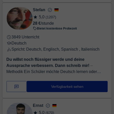
Stefan
5,0
(1207)
28 €
/stunde
Bietet kostenlose Probezeit
3849 Unterricht
Deutsch
Spricht: Deutsch, Englisch, Spanisch , Italienisch
Du willst noch flüssiger werde und deine
Aussprache verbessern. Dann schreib mir!
⏤
Methodik Ein Schüler möchte Deutsch lernen oder
verbessern 1) Einstufung des Niveaus des potenziellen
Schülers, um zu wissen, wo er anfangen soll, u...
Verfügbarkeit sehen
Ernst
5,0
(670)