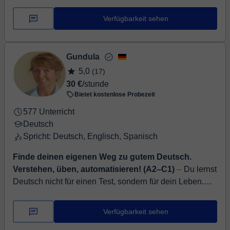
Langem für alle Niveaus. In jedem Unterricht übt der
Kurstei...
Verfügbarkeit sehen
Gundula
5,0
(17)
30 €
/stunde
Bietet kostenlose Probezeit
577 Unterricht
Deutsch
Spricht: Deutsch, Englisch, Spanisch
Finde deinen eigenen Weg zu gutem Deutsch.
Verstehen, üben, automatisieren! (A2–C1)
⏤ Du lernst
Deutsch nicht für einen Test, sondern für dein Leben.
Und trotzdem denkst du manchmal: „Warum ist diese
Sprache so kompliziert?“ Artikel, ...
Verfügbarkeit sehen