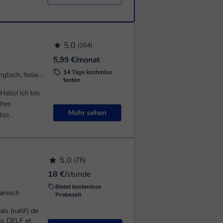
5,0
(76)
18 €
/stunde
Bietet kostenlose
panisch
Probezeit
ns DELF et