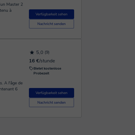
d’un Master 2
btenu à
Verfügbarkeit sehen
Nachricht senden
5,0
(9)
16 €
/stunde
Bietet kostenlose
Probezeit
s. A l'âge de
Verfügbarkeit sehen
Nachricht senden