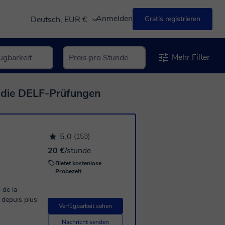
Anmelden
Deutsch, EUR €
Gratis registrieren
Mehr Filter
f die DELF-Prüfungen
5,0
(153)
20 €
/stunde
Bietet kostenlose
Probezeit
 de la
e depuis plus
Verfügbarkeit sehen
Nachricht senden