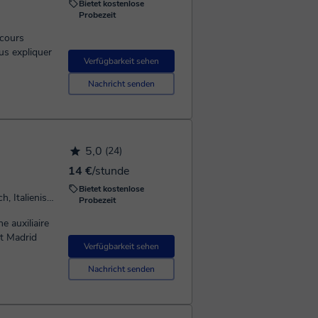
Bietet kostenlose
Probezeit
 cours
ous expliquer
Verfügbarkeit sehen
Nachricht senden
5,0
(24)
14 €
/stunde
Bietet kostenlose
Spricht: Französisch, Spanisch , Portugiesisch, Italienisch, Englisch, Griechisch
Probezeit
et Madrid
Verfügbarkeit sehen
Nachricht senden