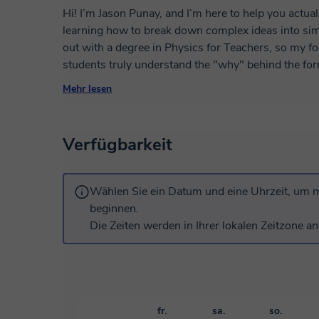
Hi! I’m Jason Punay, and I’m here to help you actually get physics. I’ve 
learning how to break down complex ideas into simp
out with a degree in Physics for Teachers, so my 
students truly understand the "why" behind the formulas. I’m also a bit of a weather 
an MS Meteorology from University of the Philippi
Mehr lesen
Atmospheric Physics in National Central Universit
satellite data to study typhoons and clouds, so I l
sessions to show how physics works in everyday life. Whether you're struggling with the 
Verfügbarkeit
or tackling advanced problems, I’m here to keep thin
Wählen Sie ein Datum und eine Uhrzeit, um m
beginnen.
Die Zeiten werden in Ihrer lokalen Zeitzone an
fr.
sa.
so.