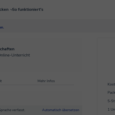
ecken
So funktioniert's
en.
chaften
Online-Unterricht
t
Mehr Infos
Kost
Pack
5-S
1 Un
Sprache verfasst.
Automatisch übersetzen