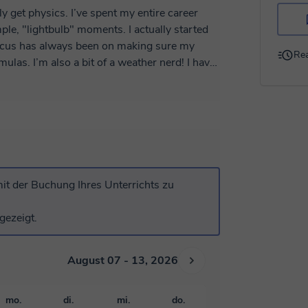
spent my entire career
le, "lightbulb" moments. I actually started
focus has always been on making sure my
Rea
nerd! I have
nes Diliman and recently finished my PhD in
y - Taiwan. My research involves using
ove bringing real-world examples into our
basics
gs positive and help you feel confident. I
can't wait to work together and help you hit your goals! What can I help you dive into first?
it der Buchung Ihres Unterrichts zu
gezeigt.
August 07 - 13, 2026
mo.
di.
mi.
do.