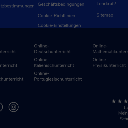
Lehrkraft!
Geschäftsbedingungen
utzbestimmungen
Sitemap
Cookie-Richtlinien
Cookie-Einstellungen
Online-
Online-
terricht
Deutschunterricht
Mathematikunterr
Online-
Online-
nterricht
Italienischunterricht
Physikunterricht
Online-
hunterricht
Portugiesischunterricht
1,
Mei
Sch