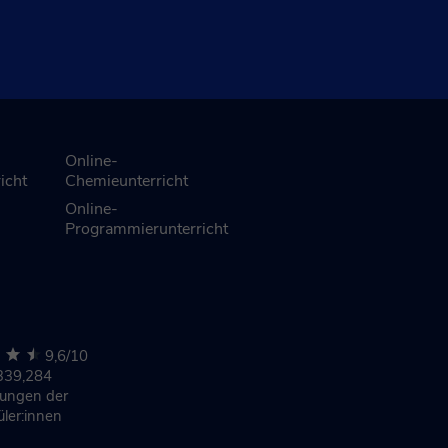
Online-
icht
Chemieunterricht
Online-
Programmierunterricht
9,6/10
339,284
nungen
der
üler:innen